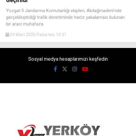
Geçirildi
Yozgat İl Jandarma Komutanlığı ekipleri, Akdağmadeni'nde
gerçekleştirdiği trafik denetiminde haciz yakalaması bulunan
bir aracı muhafaza
09 Mart 2026 Pazartesi 14:31
Sosyal medya hesaplarımızı keşfedin