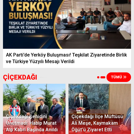
AK Parti’de Yerköy Buluşması! Teşkilat Ziyaretinde Birlik
ve Türkiye Yüzyılı Mesajı Verildi
ÇİÇEKDAĞI
TÜMÜ
Çiçekdağı Şehidini
Çiçekdağı İlçe Müftüsü
Unutmadı: Habip Murat
Ali Meşe, Kaymakam
Alp Kabri Başında Anıldı
Öğüt’ü Ziyaret Etti