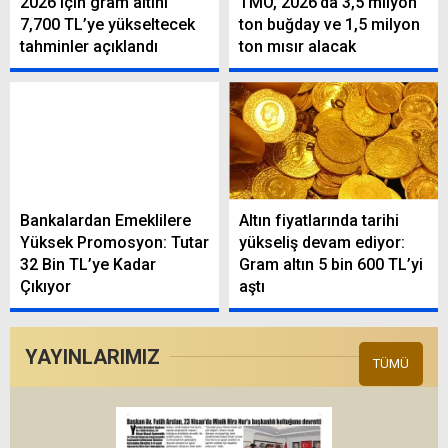
2026 için gram altını
TMO, 2026’da 3,5 milyon
7,700 TL’ye yükseltecek
ton buğday ve 1,5 milyon
tahminler açıklandı
ton mısır alacak
Bankalardan Emeklilere
Altın fiyatlarında tarihi
Yüksek Promosyon: Tutar
yükseliş devam ediyor:
32 Bin TL’ye Kadar
Gram altın 5 bin 600 TL’yi
Çıkıyor
aştı
YAYINLARIMIZ
TÜMÜ