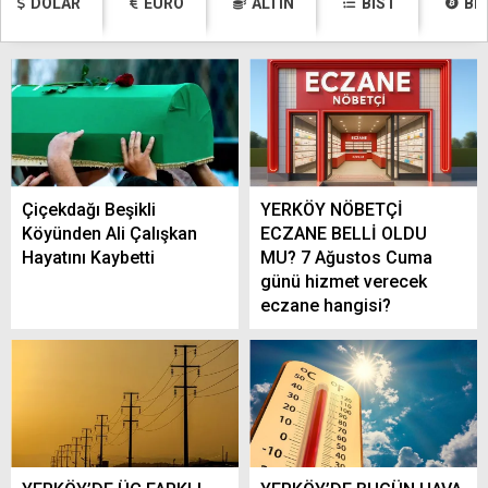
DOLAR
EURO
ALTIN
BİST
BI
Çiçekdağı Beşikli
YERKÖY NÖBETÇİ
Köyünden Ali Çalışkan
ECZANE BELLİ OLDU
Hayatını Kaybetti
MU? 7 Ağustos Cuma
günü hizmet verecek
eczane hangisi?