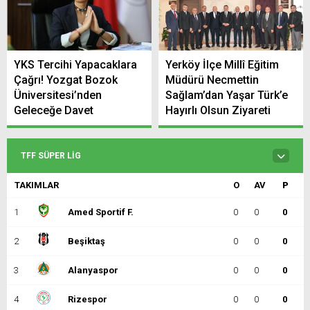
YKS Tercihi Yapacaklara
Yerköy İlçe Millî Eğitim
Çağrı! Yozgat Bozok
Müdürü Necmettin
Üniversitesi’nden
Sağlam’dan Yaşar Türk’e
Geleceğe Davet
Hayırlı Olsun Ziyareti
TFF SÜPER LIG
TAKIMLAR
O
AV
P
1
Amed Sportif F.
0
0
0
2
Beşiktaş
0
0
0
3
Alanyaspor
0
0
0
4
Rizespor
0
0
0