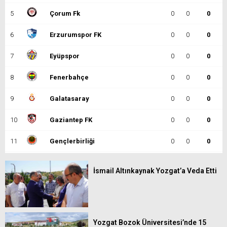
5
Çorum Fk
0
0
0
6
Erzurumspor FK
0
0
0
7
Eyüpspor
0
0
0
8
Fenerbahçe
0
0
0
9
Galatasaray
0
0
0
10
Gaziantep FK
0
0
0
11
Gençlerbirliği
0
0
0
12
Göztepe
0
0
0
İsmail Altınkaynak Yozgat’a Veda Etti
13
Başakşehir
0
0
0
14
Kasımpaşa
0
0
0
15
Kocaelispor
0
0
0
Yozgat Bozok Üniversitesi’nde 15