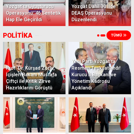
Yozgat’ta Uyuşturucu
Yozgat Dahil 30 İlde
Operasyonu: 46 Sentetik
DEAŞ Operasyonu
Hap Ele Geçirildi
Düzenlendi
POLİTİKA
TÜMÜ
Yeni Parti Yozgat’ta
Prof. Dr. Kürşad Zorlu,
Resmen Teşkilatlandı!
İçişleri Bakanı Mustafa
Kurucu İl Başkanı ve
Çiftçi ile Kritik Zirve
Yönetim Kadrosu
Hazırlıklarını Görüştü
Açıklandı