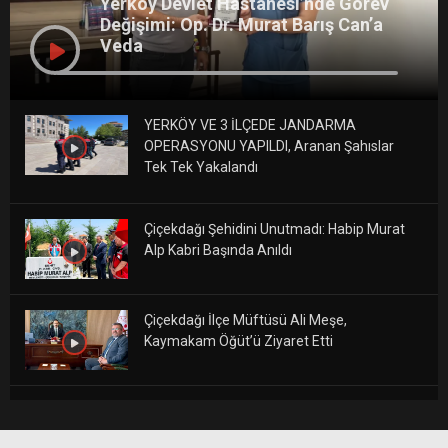
Yerköy Devlet Hastanesi’nde Görev
Değişimi: Op. Dr. Murat Barış Can’a
Veda
YERKÖY VE 3 İLÇEDE JANDARMA
OPERASYONU YAPILDI, Aranan Şahıslar
Tek Tek Yakalandı
Çiçekdağı Şehidini Unutmadı: Habip Murat
Alp Kabri Başında Anıldı
Çiçekdağı İlçe Müftüsü Ali Meşe,
Kaymakam Öğüt’ü Ziyaret Etti
Çiçekdağı’nda Yeni Dijital Röntgen Cihazı
Hizmete Girdi