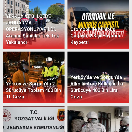
YERKÖY VE 3 İLÇEDE
JANDARMA
OPERASYONU YAPILDI,
Otomobil ile Minibüs
Aranan Şahıslar Tek Tek
Çarpıştı, 2 Kişi Hayatını
Yakalandı
Kaybetti
Yerköy’de ve Sorgun’da
Yerköy ve Sorgun’da 2
Alkollü Araç Kullanan İki
Sürücüye Toplam 400 Bin
Sürücüye 400 Bin Lira
TL Ceza
Ceza