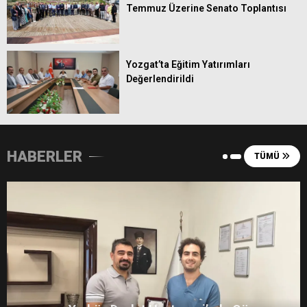
Temmuz Üzerine Senato Toplantısı
16
Konyaspor
0
0
0
17
Samsunspor
0
0
0
18
Trabzonspor
0
0
0
Yozgat’ta Eğitim Yatırımları
Değerlendirildi
HABERLER
TÜMÜ