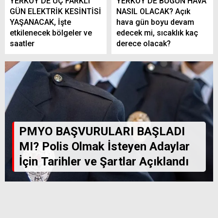
YERKÖY’DE ÜÇ FARKLI
YERKÖY’DE BUGÜN HAVA
GÜN ELEKTRİK KESİNTİSİ
NASIL OLACAK? Açık
YAŞANACAK, İşte
hava gün boyu devam
etkilenecek bölgeler ve
edecek mi, sıcaklık kaç
saatler
derece olacak?
PMYO BAŞVURULARI BAŞLADI
MI? Polis Olmak İsteyen Adaylar
İçin Tarihler ve Şartlar Açıklandı