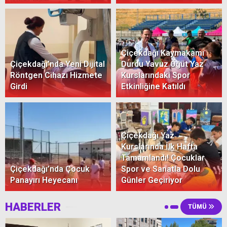
Çiçekdağı Kaymakamı
Çiçekdağı’nda Yeni Dijital
Durdu Yavuz Öğüt Yaz
Röntgen Cihazı Hizmete
Kurslarındaki Spor
Girdi
Etkinliğine Katıldı
Çiçekdağı Yaz
Kurslarında İlk Hafta
Tamamlandı! Çocuklar
Çiçekdağı’nda Çocuk
Spor ve Sanatla Dolu
Panayırı Heyecanı
Günler Geçiriyor
HABERLER
TÜMÜ