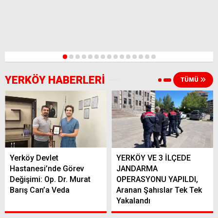
1
2
3
4
5
6
7
8
9
10
11
12
13
14
15
YERKÖY HABERLERİ
TÜMÜ
Yerköy Devlet
YERKÖY VE 3 İLÇEDE
Hastanesi’nde Görev
JANDARMA
Değişimi: Op. Dr. Murat
OPERASYONU YAPILDI,
Barış Can’a Veda
Aranan Şahıslar Tek Tek
Yakalandı