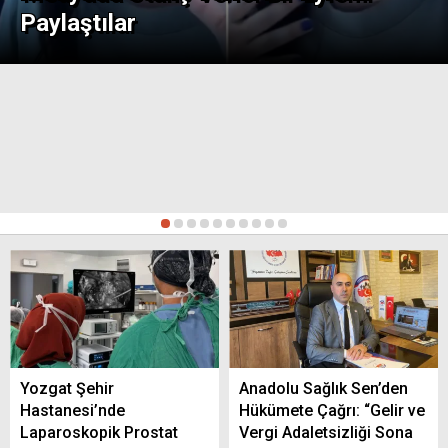
Yerköy’de ve Sorgun’da Alkollü Araç
Paylaştılar
Kullanan İki Sürücüye 400 Bin Lira Ceza
Yozgat’ta İş Sağlığı ve Güvenliği İçin
İstişare Toplantısı Yapıldı
1
2
3
4
5
6
7
8
9
10
Yozgat’ta Uyuşturucu Operasyonu: 46
Sentetik Hap Ele Geçirildi
Yozgat Şehir
Anadolu Sağlık Sen’den
Hastanesi’nde
Hükümete Çağrı: “Gelir ve
Yozgat Dahil 30 İlde DEAŞ Operasyonu
Laparoskopik Prostat
Vergi Adaletsizliği Sona
Düzenlendi