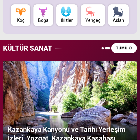
Koç
Boğa
İkizler
Yengeç
Aslan
B
KÜLTÜR SANAT
TÜMÜ
Kazankaya Kanyonu ve Tarihi Yerleşim
İzleri, Yozgat, Kazankaya Kasabası