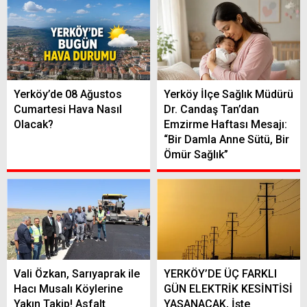
Yerköy’de 08 Ağustos
Yerköy İlçe Sağlık Müdürü
Cumartesi Hava Nasıl
Dr. Candaş Tan’dan
Olacak?
Emzirme Haftası Mesajı:
“Bir Damla Anne Sütü, Bir
Ömür Sağlık”
Vali Özkan, Sarıyaprak ile
YERKÖY’DE ÜÇ FARKLI
Hacı Musalı Köylerine
GÜN ELEKTRİK KESİNTİSİ
Yakın Takip! Asfalt
YAŞANACAK, İşte