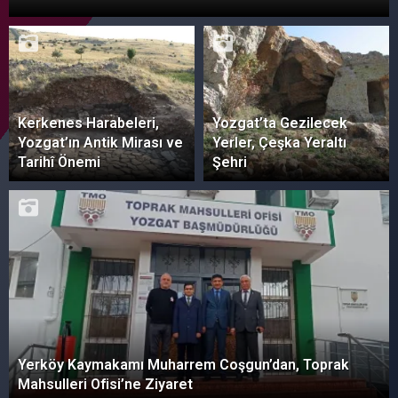
Kerkenes Harabeleri,
Yozgat’ta Gezilecek
Yozgat’ın Antik Mirası ve
Yerler, Çeşka Yeraltı
Tarihî Önemi
Şehri
Yerköy Kaymakamı Muharrem Coşgun’dan, Toprak
Mahsulleri Ofisi’ne Ziyaret