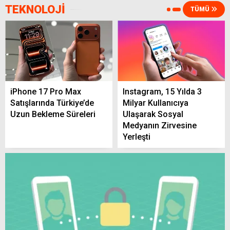
TEKNOLOJİ
TÜMÜ
Otomobil ile Minibüs Çarpıştı, 2 Kişi Hayatını
Kaybetti
iPhone 17 Pro Max
Instagram, 15 Yılda 3
Satışlarında Türkiye’de
Milyar Kullanıcıya
Uzun Bekleme Süreleri
Ulaşarak Sosyal
Yerköy ve Sorgun’da 2 Sürücüye Toplam
Medyanın Zirvesine
400 Bin TL Ceza
Yerleşti
Yerköy’de 08 Ağustos Cumartesi Hava
Nasıl Olacak?