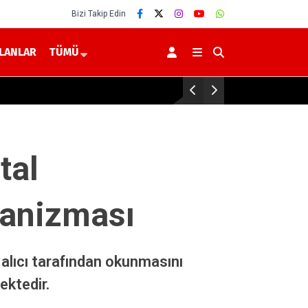
Bizi Takip Edin
İLANLAR
TÜMÜ
YO
tal
kanizması
 alıcı tarafından okunmasını
ektedir.