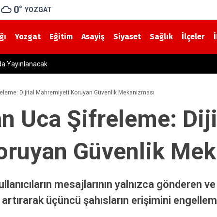
0
°
YOZGAT
ğı
Yozgat
Eğitim
Asayiş
Siyaset
Sağlık
İlçeler
y’de Öğretmen ve Velilere Otizm Farkındalık Eğitimi Verildi
eleme: Dijital Mahremiyeti Koruyan Güvenlik Mekanizması
 Uca Şifreleme: Diji
oruyan Güvenlik Me
lanıcıların mesajlarının yalnızca gönderen ve
 artırarak üçüncü şahısların erişimini engellem