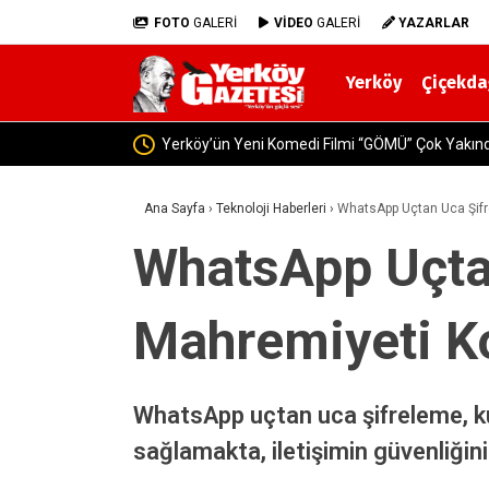
FOTO
GALERİ
VİDEO
GALERİ
YAZARLAR
Yerköy
Çiçekda
Yerkö
Ana Sayfa
›
Teknoloji Haberleri
›
WhatsApp Uçtan Uca Şifr
WhatsApp Uçtan
Mahremiyeti K
WhatsApp uçtan uca şifreleme, kul
sağlamakta, iletişimin güvenliğini