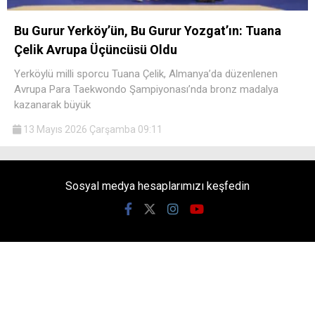
Bu Gurur Yerköy’ün, Bu Gurur Yozgat’ın: Tuana
Çelik Avrupa Üçüncüsü Oldu
Yerköylü milli sporcu Tuana Çelik, Almanya’da düzenlenen
Avrupa Para Taekwondo Şampiyonası’nda bronz madalya
kazanarak büyük
13 Mayıs 2026 Çarşamba 09:11
Sosyal medya hesaplarımızı keşfedin