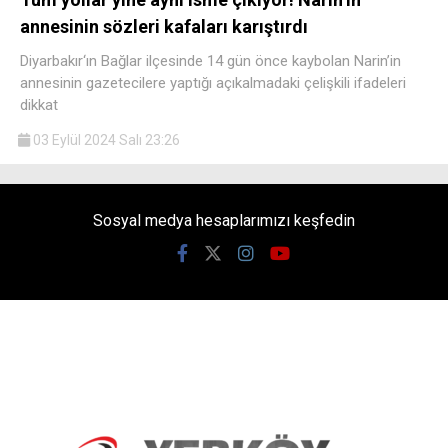
annesinin sözleri kafaları karıştırdı
Diyarbakır‘ın Bağlar ilçesinde 14 gün önce kaybolan Narin’in
annesinin gazetecilere yaptığı açıkalmadaki çelişkili ifadeleri
dikkat
03 Eylül 2024 Salı 23:26
Sosyal medya hesaplarımızı keşfedin