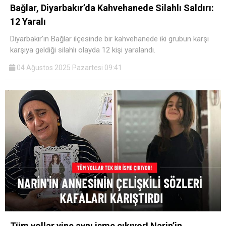
Bağlar, Diyarbakır’da Kahvehanede Silahlı Saldırı:
12 Yaralı
Diyarbakır'ın Bağlar ilçesinde bir kahvehanede iki grubun karşı
karşıya geldiği silahlı olayda 12 kişi yaralandı.
04 Ağustos 2025 Pazartesi 09:41
Tüm yollar yine aynı isme çıkıyor! Narin’in