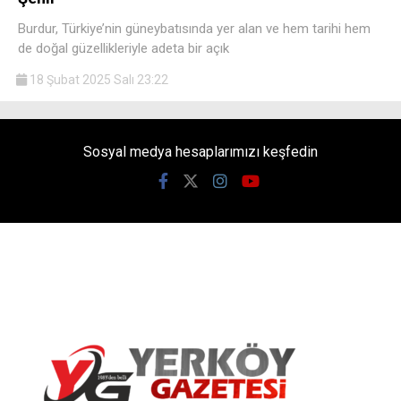
Burdur, Türkiye’nin güneybatısında yer alan ve hem tarihi hem
de doğal güzellikleriyle adeta bir açık
18 Şubat 2025 Salı 23:22
Sosyal medya hesaplarımızı keşfedin