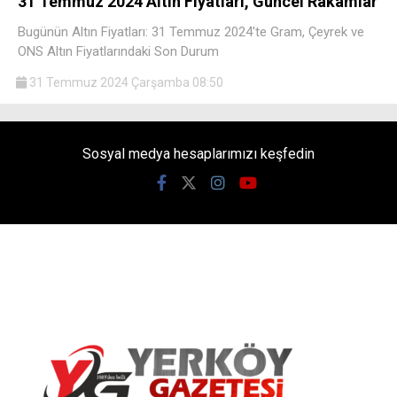
31 Temmuz 2024 Altın Fiyatları, Güncel Rakamlar
Bugünün Altın Fiyatları: 31 Temmuz 2024'te Gram, Çeyrek ve
ONS Altın Fiyatlarındaki Son Durum
31 Temmuz 2024 Çarşamba 08:50
Sosyal medya hesaplarımızı keşfedin