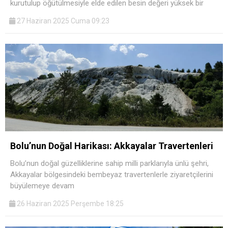
kurutulup öğütülmesiyle elde edilen besin değeri yüksek bir
27 Haziran 2025 Cuma 09:23
Bolu’nun Doğal Harikası: Akkayalar Travertenleri
Bolu’nun doğal güzelliklerine sahip milli parklarıyla ünlü şehri,
Akkayalar bölgesindeki bembeyaz travertenlerle ziyaretçilerini
büyülemeye devam
26 Haziran 2025 Perşembe 18:25