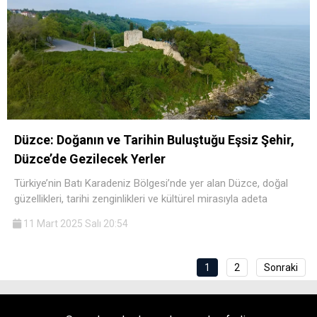
Düzce: Doğanın ve Tarihin Buluştuğu Eşsiz Şehir,
Düzce’de Gezilecek Yerler
Türkiye’nin Batı Karadeniz Bölgesi’nde yer alan Düzce, doğal
güzellikleri, tarihi zenginlikleri ve kültürel mirasıyla adeta
11 Mart 2025 Salı 20:54
1
2
Sonraki