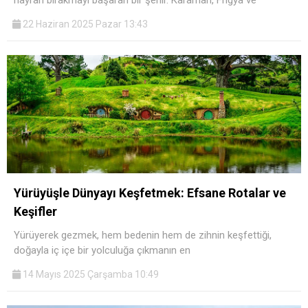
hayran bırakmayı başaran bir şehir. Karaman, Frigya ve
22 Haziran 2025 Pazar 13:43
Yürüyüşle Dünyayı Keşfetmek: Efsane Rotalar ve
Keşifler
Yürüyerek gezmek, hem bedenin hem de zihnin keşfettiği,
doğayla iç içe bir yolculuğa çıkmanın en
14 Mayıs 2025 Çarşamba 10:49