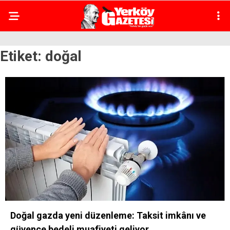
Etiket:
doğal
Doğal gazda yeni düzenleme: Taksit imkânı ve
güvence bedeli muafiyeti geliyor