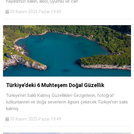
hayatımızı sakin, akıcı, uyumlu ve can
30 Kasım 2025 Pazar 19:49
Türkiye’deki 6 Muhteşem Doğal Güzellik
Türkiye’nin Saklı Kalmış Güzellikleri Gezginlerin, fotoğraf
tutkunlarının ve doğa severlerin ilgisini çekecek Türkiye’nin saklı
kalmış
30 Kasım 2025 Pazar 19:49