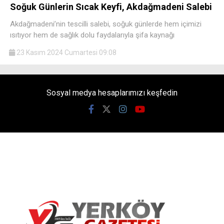
Soğuk Günlerin Sıcak Keyfi, Akdağmadeni Salebi
Akdağmadeni’nin tescilli salebi, soğuk günlerde hem içimizi
ısıtıyor hem de sağlık dolu faydalarıyla şifa kaynağı
23 Kasım 2024 Cumartesi 09:08
Sosyal medya hesaplarımızı keşfedin