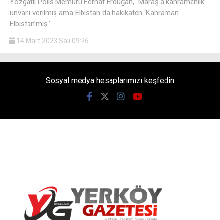
Yozgatlı Polis Memuru Ferhat Erduğan, “Maraş’a kahramanlık
unvanı verilmiş ama Elbistan da hakikaten ‘Kahraman
Elbistan’mış.’
14 Mart 2023 Salı 09:26
Sosyal medya hesaplarımızı keşfedin