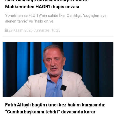
Mahkemeden HAGB’li hapis cezası
Yönetmen ve FLU TV’nin sahibi İlker Canikligil, “suç işlemeye
alenen tahrik” ve “halkı kin ve
29 Kasım 2025 Cumartesi 10:25
Fatih Altaylı bugün ikinci kez hakim karşısında:
“Cumhurbaşkanını tehdit” davasında karar