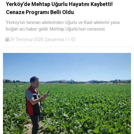
Yerköy’de Mehtap Uğurlu Hayatını Kaybetti!
Cenaze Programı Belli Oldu
Yerköy'ün tanınan ailelerinden Uğurlu ve Kadı ailelerini yasa
boğan acı haber geldi. Mehtap Uğurlu'nun cenazesi
29 Temmuz 2026 Çarşamba 11:42