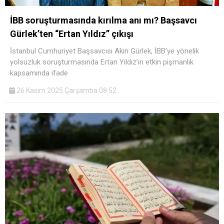
İBB soruşturmasında kırılma anı mı? Başsavcı
Gürlek’ten “Ertan Yıldız” çıkışı
İstanbul Cumhuriyet Başsavcısı Akın Gürlek, İBB’ye yönelik
yolsuzluk soruşturmasında Ertan Yıldız’ın etkin pişmanlık
kapsamında ifade
26 Kasım 2025 Çarşamba 08:52