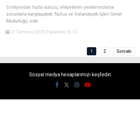
3 milyondan fazla sürücü, ehliyetlerini yenilemezlerse
sorunlarla karşılaşabilir. Nüfus ve Vatandaşlık İşleri Genel
Müdürlüğü, eski
21 Temmuz 2025 Pazartesi 16:12
1
2
Sonraki
Sosyal medya hesaplarımızı keşfedin