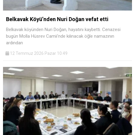
Belkavak Köyü’nden Nuri Doğan vefat etti
Belkavak köyünden Nuri Doğan, hayatını kaybetti. Cenazesi
bugün Molla Hüsrev Camii'nde kılınacak öğle namazının
ardından
12 Temmuz 2026 Pazar 10:49