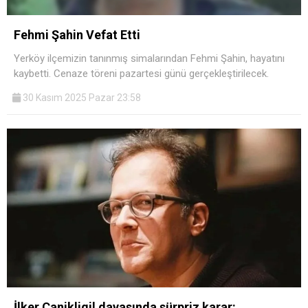
Fehmi Şahin Vefat Etti
Yerköy ilçemizin tanınmış simalarından Fehmi Şahin, hayatını
kaybetti. Cenaze töreni pazartesi günü gerçekleştirilecek.
30 Kasım 2025 Pazar 23:58
İlker Canikligil davasında sürpriz karar: