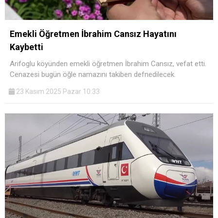
Emekli Öğretmen İbrahim Cansız Hayatını
Kaybetti
Arifoglu köyünden emekli öğretmen İbrahim Cansız, vefat etti.
Cenazesi bugün öğle namazını takiben defnedilecek.
23 Kasım 2025 Pazar 10:33