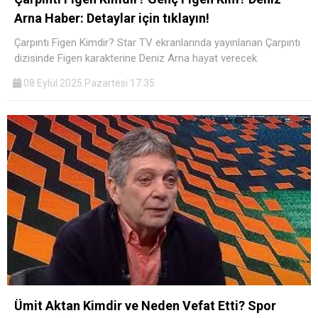
Arna Haber: Detaylar için tıklayın!
Çarpıntı Figen Kimdir? Star TV ekranlarında yayınlanan Çarpıntı
dizisinde Figen karakterine Deniz Arna hayat verecek.
08 Eylül 2025 Pazartesi 17:35
Ümit Aktan Kimdir ve Neden Vefat Etti? Spor