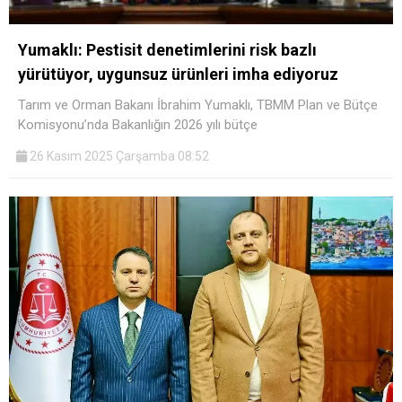
Yumaklı: Pestisit denetimlerini risk bazlı
yürütüyor, uygunsuz ürünleri imha ediyoruz
Tarım ve Orman Bakanı İbrahim Yumaklı, TBMM Plan ve Bütçe
Komisyonu’nda Bakanlığın 2026 yılı bütçe
26 Kasım 2025 Çarşamba 08:52