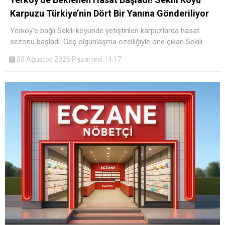
Karpuzu Türkiye’nin Dört Bir Yanına Gönderiliyor
Yerköy'e bağlı Sekili köyünde yetiştirilen karpuzlarda hasat
sezonu başladı. Geç olgunlaşma özelliğiyle öne çıkan Sekili
03 Ağustos 2026 Pazartesi 14:17