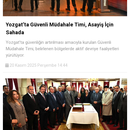
Yozgat’ta Güvenli Müdahale Timi, Asayiş İçin
Sahada
Yozgat’ta güvenliğin artırılması amacıyla kurulan Güvenli
Müdahale Timi, belirlenen bölgelerde aktif devriye faaliyetleri
yürütüyor.
20 Kasım 2025 Perşembe 14:44