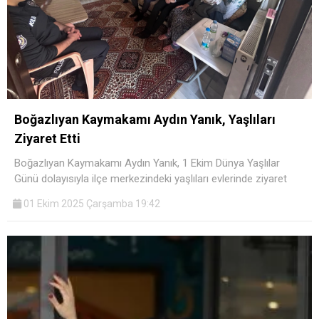
Boğazlıyan Kaymakamı Aydın Yanık, Yaşlıları
Ziyaret Etti
Boğazlıyan Kaymakamı Aydın Yanık, 1 Ekim Dünya Yaşlılar
Günü dolayısıyla ilçe merkezindeki yaşlıları evlerinde ziyaret
01 Ekim 2025 Çarşamba 19:42