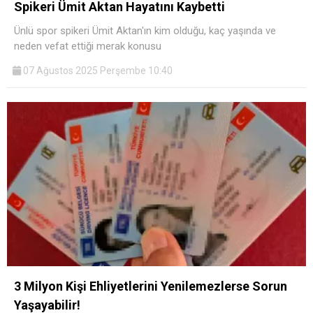
Spikeri Ümit Aktan Hayatını Kaybetti
Ünlü spor spikeri Ümit Aktan'ın kim olduğu, kaç yaşında ve
neden vefat ettiği merak konusu
07 Ağustos 2025 Perşembe 10:40
3 Milyon Kişi Ehliyetlerini Yenilemezlerse Sorun
Yaşayabilir!