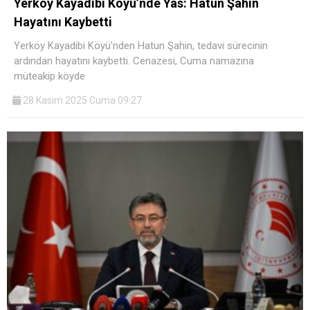
Yerköy Kayadibi Köyü’nde Yas: Hatun Şahin
Hayatını Kaybetti
Yerköy Kayadibi Köyü'nden Hatun Şahin, tedavi sürecinin
ardından hayatını kaybetti. Cenazesi, Cuma namazına
müteakip köyde
28 Kasım 2025 Cuma 09:27