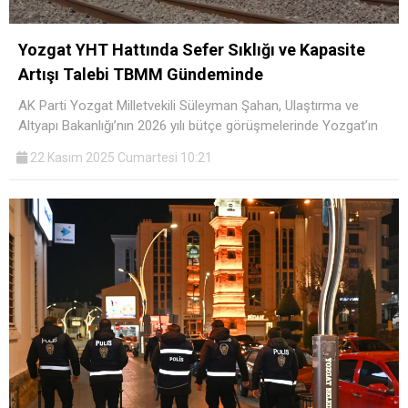
Yozgat YHT Hattında Sefer Sıklığı ve Kapasite
Artışı Talebi TBMM Gündeminde
AK Parti Yozgat Milletvekili Süleyman Şahan, Ulaştırma ve
Altyapı Bakanlığı’nın 2026 yılı bütçe görüşmelerinde Yozgat’ın
22 Kasım 2025 Cumartesi 10:21