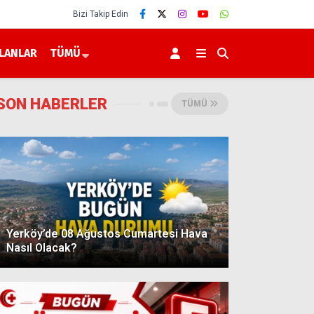
Bizi Takip Edin
İLANLAR
TÜMÜ
SON HABERLER
TÜMÜ
Yerköy’de 08 Ağustos Cumartesi Hava
Nasıl Olacak?