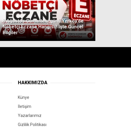
8 Ağustos Cumartesi günü Yerköy’de
Nöbetçi Eczane Hangisi? İşte Güncel
Bilgiler
HAKKIMIZDA
Künye
İletişim
Yazarlarımız
Gizlilik Politikası