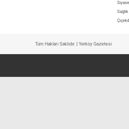
Siyase
Yerköy Gazetesi, Yerköy Haberleri..
Sağlık
Çiçekd
Tüm Hakları Saklıdır. | Yerköy Gazetesi