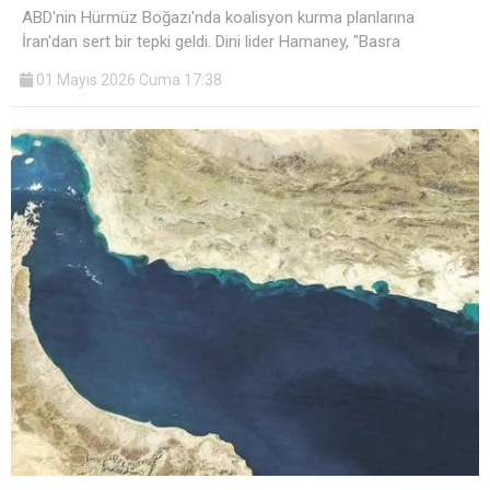
ABD'nin Hürmüz Boğazı'nda koalisyon kurma planlarına
İran'dan sert bir tepki geldi. Dini lider Hamaney, "Basra
01 Mayıs 2026 Cuma 17:38