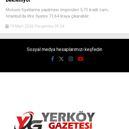
Motorin fiyatlarına yapılması öngörülen 5,73 liralık zam,
İstanbul'da litre fiyatını 71,64 liraya çıkarabilir.
19 Mart 2026 Perşembe 09:54
Sosyal medya hesaplarımızı keşfedin