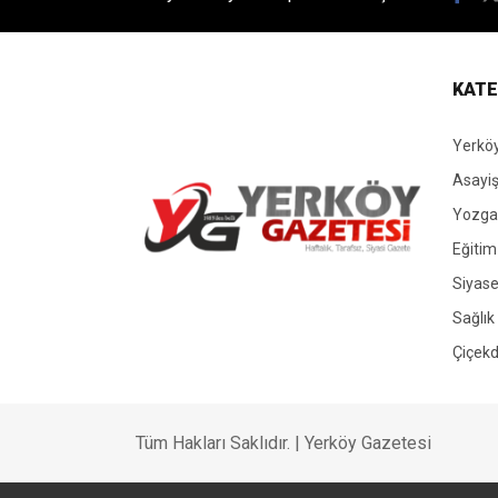
KATE
Yerköy
Asayi
Yozgat
Eğitim
Siyase
Yerköy Gazetesi, Yerköy Haberleri..
Sağlık
Çiçekd
Tüm Hakları Saklıdır. | Yerköy Gazetesi