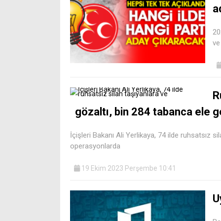
a
20
ve
R
gözaltı, bin 284 tabanca ele ge
İçişleri Bakanı Ali Yerlikaya, 74 ilde ruhsatsız 
operasyonlarda
19 Ekim 2023 Perşembe 10:41
U