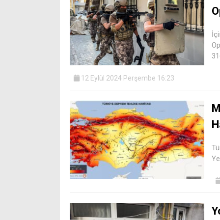
O
İç
Op
31
12 Eylül 2024 Perşembe 16:23
M
H
Tü
Ye
Y