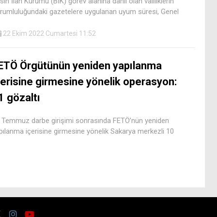
sın İlan Kurumu (BİK) görev alanına dahil olan valiliklerin
rumluluğundaki gazetelere uygulanan uyum süresi, Genel
22 Ekim 2022 Cumartesi 11:52
ETÖ Örgütünün yeniden yapılanma
çerisine girmesine yönelik operasyon:
1 gözaltı
 Temmuz darbe girişimi sonrasında FETÖ’nün yeniden
pılanma içerisine girmesine yönelik Sakarya merkezli 10