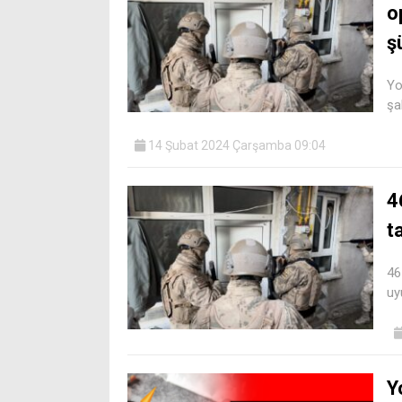
o
ş
Yo
şa
14 Şubat 2024 Çarşamba 09:04
4
t
46
uy
Y