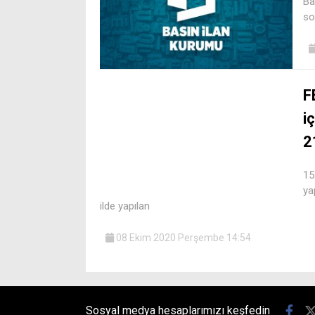
Ba
so
F
i
2
15
ya
ilde yapılan
08 Ekim 2020 Perşembe 14:54
Sosyal medya hesaplarımızı keşfedin