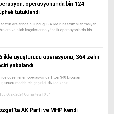
perasyon, operasyonunda bin 124
üpheli tutuklandı
zgat’ın aralarında bulunduğu 74 ilde ruhsatsız silah taşıyan
hıslara ve silah kaçakçılarına yönelik operasyonlarda bin
6 ilde uyuşturucu operasyonu, 364 zehir
aciri yakalandı
 ilde düzenlenen operasyonda 1 ton 340 kilogram
uşturucu madde ele geçirildi. 46 ilde zehir
06 Ocak 2024 Cumartesi 10:54
ozgat’ta AK Parti ve MHP kendi