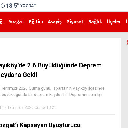
18.5
°
YOZGAT
ğı
Yozgat
Eğitim
Asayiş
Siyaset
Sağlık
İlçeler
ayıköy’de 2.6 Büyüklüğünde Deprem
eydana Geldi
 Temmuz 2026 Cuma günü, Isparta'nın Kayıköy ilçesinde,
6 büyüklüğünde bir deprem kaydedildi. Depremin derinliği
17 Temmuz 2026 Cuma 13:21
ozgat’ı Kapsayan Uyuşturucu