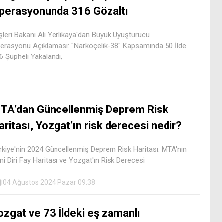
perasyonunda 316 Gözaltı
işleri Bakanı Ali Yerlikaya'dan Büyük Uyuşturucu
erasyonu Açıklaması: "Narkoçelik-38" Kapsamında 50 İlde
6 Şüpheli Yakalandı,
TA’dan Güncellenmiş Deprem Risk
aritası, Yozgat’ın risk derecesi nedir?
rkiye'nin 2024 Güncellenmiş Deprem Risk Haritası: MTA'nın
ni Diri Fay Haritası ve Yozgat'ın Risk Derecesi
04 Ağustos 2024 Pazar 09:38
ozgat ve 73 İldeki eş zamanlı