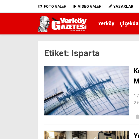
FOTO
GALERİ
VİDEO
GALERİ
YAZARLAR
Yerköy
Çiçekda
Etiket:
Isparta
K
M
17
2.
Y