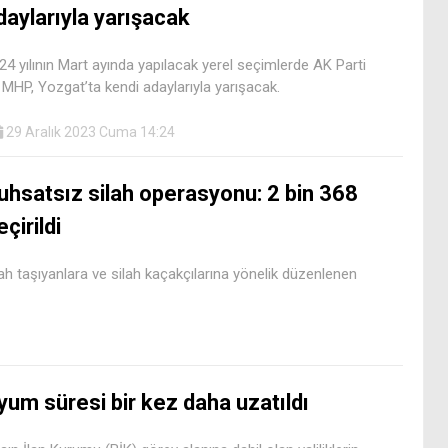
daylarıyla yarışacak
24 yılının Mart ayında yapılacak yerel seçimlerde AK Parti
 MHP, Yozgat’ta kendi adaylarıyla yarışacak.
29 Aralık 2023 Cuma 14:24
uhsatsız silah operasyonu: 2 bin 368
çirildi
silah taşıyanlara ve silah kaçakçılarına yönelik düzenlenen
yum süresi bir kez daha uzatıldı