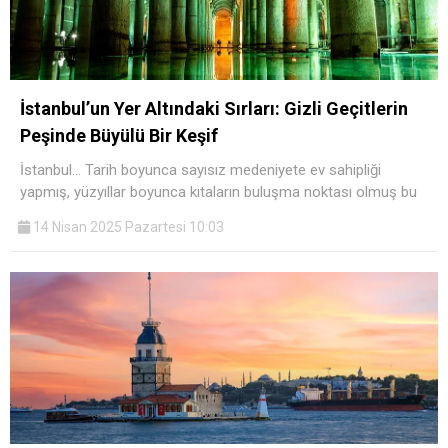
İstanbul’un Yer Altındaki Sırları: Gizli Geçitlerin
Peşinde Büyülü Bir Keşif
İstanbul… Tarih boyunca sayısız medeniyete ev sahipliği
yapmış, yüzyıllar boyunca kıtaların buluşma noktası olmuş bu
14 Nisan 2025 Pazartesi 10:03