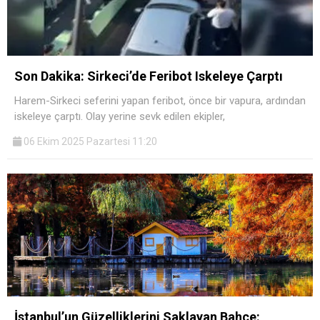
Son Dakika: Sirkeci’de Feribot Iskeleye Çarptı
Harem-Sirkeci seferini yapan feribot, önce bir vapura, ardından
iskeleye çarptı. Olay yerine sevk edilen ekipler,
06 Ekim 2025 Pazartesi 11:20
İstanbul’un Güzelliklerini Saklayan Bahçe: