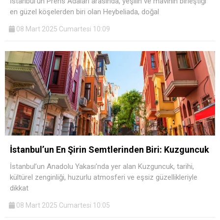
İstanbul’un Prens Adaları arasında, yeşilin ve mavinin birleştiği
en güzel köşelerden biri olan Heybeliada, doğal
08 Mart 2025 Cumartesi 10:09
İstanbul’un En Şirin Semtlerinden Biri: Kuzguncuk
İstanbul’un Anadolu Yakası’nda yer alan Kuzguncuk, tarihi,
kültürel zenginliği, huzurlu atmosferi ve eşsiz güzellikleriyle
dikkat
08 Mart 2025 Cumartesi 10:05