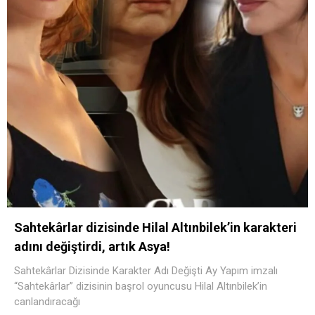
Sahtekârlar dizisinde Hilal Altınbilek’in karakteri
adını değiştirdi, artık Asya!
Sahtekârlar Dizisinde Karakter Adı Değişti Ay Yapım imzalı
“Sahtekârlar” dizisinin başrol oyuncusu Hilal Altınbilek’in
canlandıracağı