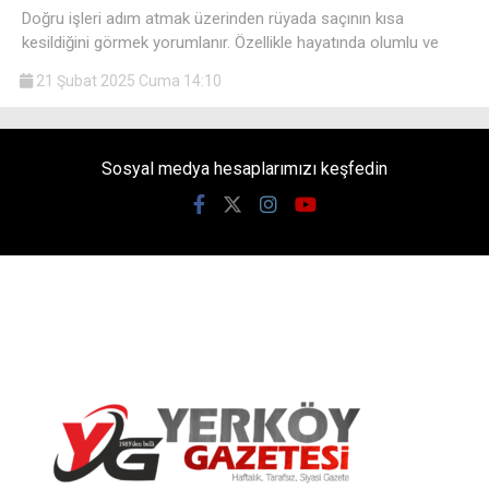
Doğru işleri adım atmak üzerinden rüyada saçının kısa
kesildiğini görmek yorumlanır. Özellikle hayatında olumlu ve
21 Şubat 2025 Cuma 14:10
Sosyal medya hesaplarımızı keşfedin