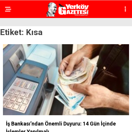
Etiket:
Kısa
İş Bankası’ndan Önemli Duyuru: 14 Gün İçinde
İşlemler Yapılmalı