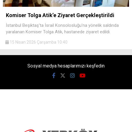
Komiser Tolga Atik’e Ziyaret Gerçekleştirildi
İstanbul Beşiktaş'ta İsrail Konsolosluğu'na yönelik saldırıda
yaralanan Komiser Tolga Atik, hastanede ziyaret edildi.
15 Nisan 2026 Çarşamba 10:40
Sosyal medya hesaplarımızı keşfedin