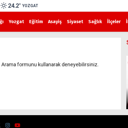
24.2
°
YOZGAT
ğı
Yozgat
Eğitim
Asayiş
Siyaset
Sağlık
İlçeler
 Arama formunu kullanarak deneyebilirsiniz.