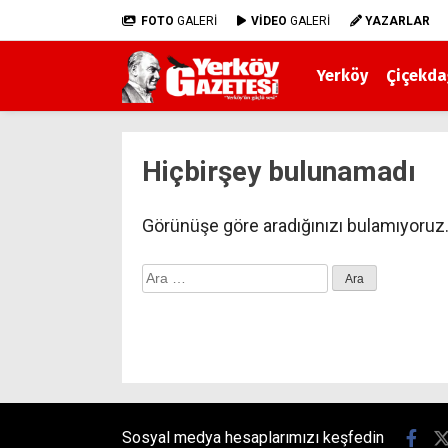
FOTO
GALERİ
VİDEO
GALERİ
YAZARLAR
Yerköy
Çiçekda
Hiçbirşey bulunamadı
Görünüşe göre aradığınızı bulamıyoruz.
Arama:
Sosyal medya hesaplarımızı keşfedin