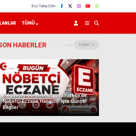
Bizi Takip Edin
İLANLAR
TÜMÜ
SON HABERLER
TÜMÜ
8 Ağustos Cumartesi günü Yerköy’de
Nöbetçi Eczane Hangisi? İşte Güncel
Bilgiler