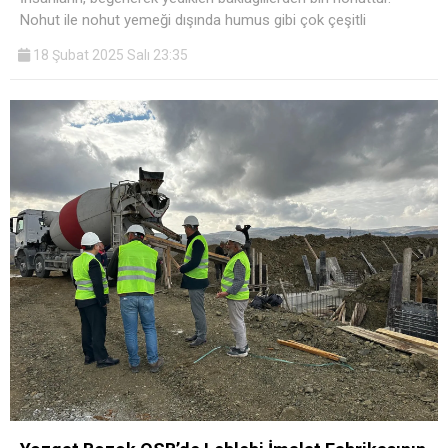
Nohut ile nohut yemeği dışında humus gibi çok çeşitli
18 Şubat 2025 Salı 23:35