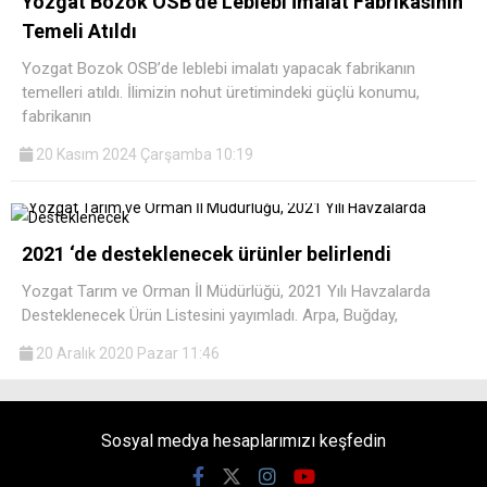
Yozgat Bozok OSB’de Leblebi İmalat Fabrikasının
Temeli Atıldı
Yozgat Bozok OSB’de leblebi imalatı yapacak fabrikanın
temelleri atıldı. İlimizin nohut üretimindeki güçlü konumu,
fabrikanın
20 Kasım 2024 Çarşamba 10:19
2021 ‘de desteklenecek ürünler belirlendi
Yozgat Tarım ve Orman İl Müdürlüğü, 2021 Yılı Havzalarda
Desteklenecek Ürün Listesini yayımladı. Arpa, Buğday,
20 Aralık 2020 Pazar 11:46
Sosyal medya hesaplarımızı keşfedin