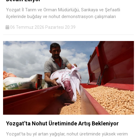
Yozgat İl Tarım ve Orman Müdürlüğü, Sarıkaya ve Şefaatli
ilçelerinde buğday ve nohut demonstrasyon çalışmaları
06 Temmuz 2026 Pazartesi 20:39
Yozgat’ta Nohut Üretiminde Artış Bekleniyor
Yozgat'ta bu yıl artan yağışlar, nohut üretiminde yüksek verim