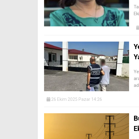
Ta
Ek
Y
Y
Ye
ar
adl
26 Ekim 2025 Pazar 14:26
B
E