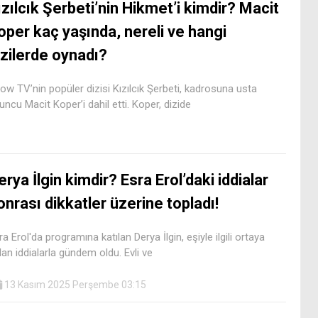
ızılcık Şerbeti’nin Hikmet’i kimdir? Macit
oper kaç yaşında, nereli ve hangi
izilerde oynadı?
ow TV’nin popüler dizisi Kızılcık Şerbeti, kadrosuna usta
uncu Macit Koper’i dahil etti. Koper, dizide
erya İlgin kimdir? Esra Erol’daki iddialar
onrası dikkatler üzerine topladı!
ra Erol'da programına katılan Derya İlgin, eşiyle ilgili ortaya
ılan iddialarla gündem oldu. Evli ve
13 Kasım 2025 Perşembe 03:15