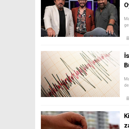
O
Ma
ge
İ
B
Ma
de
K
z