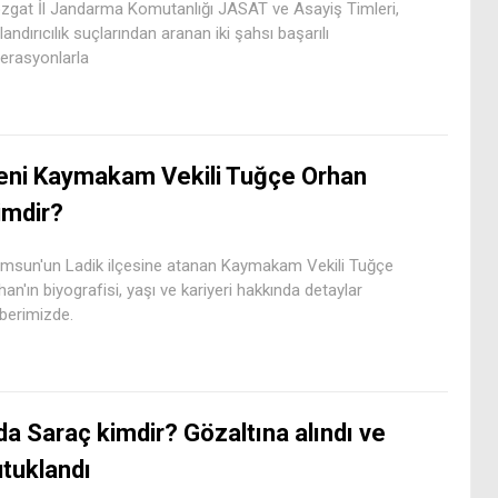
zgat İl Jandarma Komutanlığı JASAT ve Asayiş Timleri,
landırıcılık suçlarından aranan iki şahsı başarılı
erasyonlarla
eni Kaymakam Vekili Tuğçe Orhan
imdir?
msun'un Ladik ilçesine atanan Kaymakam Vekili Tuğçe
han'ın biyografisi, yaşı ve kariyeri hakkında detaylar
berimizde.
da Saraç kimdir? Gözaltına alındı ve
utuklandı