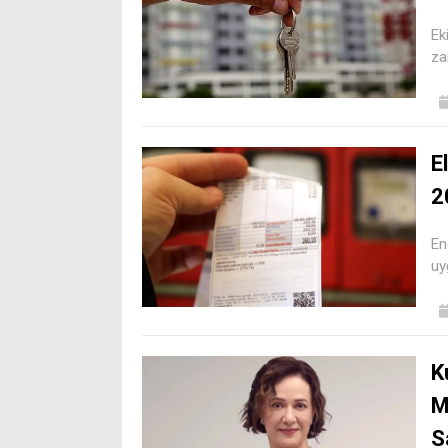
Ek
za
E
2
En
uy
K
M
S