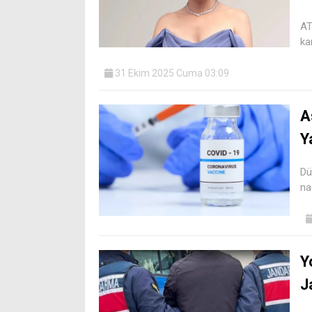
AT
ka
31 Ekim 2025 Cuma 03:09
A
Y
Dü
na
Y
J