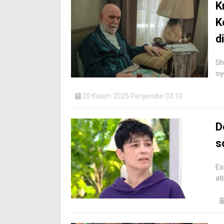
K
K
d
Sh
oy
20 Kasım 2025 Perşembe 03:10
D
s
Es
at