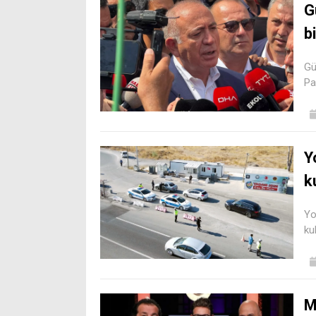
G
b
Gü
Pa
Y
k
Yo
ku
M