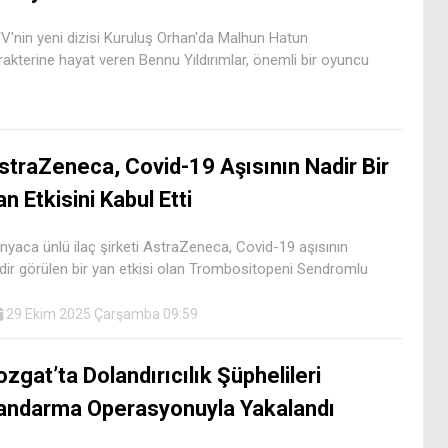
V'nin yeni dizisi Kuruluş Orhan'da Malhun Hatun
rakterine hayat veren Bennu Yıldırımlar, önemli bir oyuncu
straZeneca, Covid-19 Aşısının Nadir Bir
an Etkisini Kabul Etti
nyaca ünlü ilaç şirketi AstraZeneca, Covid-19 aşısının
dir görülen bir yan etkisi olan Trombositopeni Sendromlu
29 Ekim 2025 Çarşamba 09:59
ozgat’ta Dolandırıcılık Şüphelileri
andarma Operasyonuyla Yakalandı