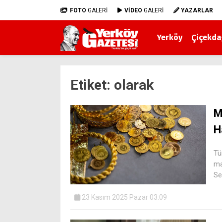
FOTO
GALERİ
VİDEO
GALERİ
YAZARLAR
Yerköy
Çiçekda
Etiket:
olarak
M
H
Tü
ma
Se
23 Kasım 2025 Pazar 03:09