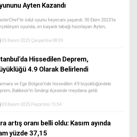
yununu Ayten Kazandı
sterChef'te ödül oyunu heyecanı yaşandı. 30 Ekim 2025'te
rçekleşen oyunda, en başarılı tabağı hazırlayan Ayten,
05 Kasım 2025 Çarşamba 08:09
stanbul’da Hissedilen Deprem,
üyüklüğü 4.9 Olarak Belirlendi
rmara ve Ege Bölgesi'nde hissedilen 4.9 büyüklüğündeki
prem, Balıkesir'in Sındırgı ilçesinde meydana geldi.
03 Kasım 2025 Pazartesi 15:54
ira artış oranı belli oldu: Kasım ayında
am yüzde 37,15