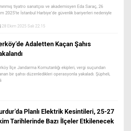
nınmış tiyatro sanatçısı ve akademisyen Eda Saraç, 26
im 2025'te İstanbul Harbiye'de güvenlik bariyerleri nedeniyle
28 Ekim 2025 Salı 22:15
erköy’de Adaletten Kaçan Şahıs
akalandı
rköy İlçe Jandarma Komutanlığı ekipleri, vergi suçundan
anan bir şahsı düzenledikleri operasyonla yakaladı. Şüpheli,
i
urdur’da Planlı Elektrik Kesintileri, 25-27
kim Tarihlerinde Bazı İlçeler Etkilenecek