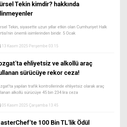
ürsel Tekin kimdir? hakkında
ilinmeyenler
rsel Tekin, siyasette uzun yıllar etkin olan Cumhuriyet Halk
rtisi’nin önemli isimlerinden biridir. 5 Ocak
13 Kasım 2025 Perşembe 03:15
ozgat’ta ehliyetsiz ve alkollü araç
ullanan sürücüye rekor ceza!
zgat'ta yapılan trafik kontrollerinde ehliyetsiz olarak araç
llanan alkollü sürücüye 45 bin 234 lira ceza
05 Kasım 2025 Çarşamba 13:45
asterChef’te 100 Bin TL’lik Ödül