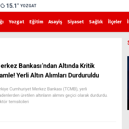
15.1
°
YOZGAT
ğı
Yozgat
Eğitim
Asayiş
Siyaset
Sağlık
İlçeler
erkez Bankası’ndan Altında Kritik
amle! Yerli Altın Alımları Durduruldu
rkiye Cumhuriyet Merkez Bankası (TCMB), yerli
denlerden üretilen altınların alımını geçici olarak durdurdu.
ktör temsilcileri