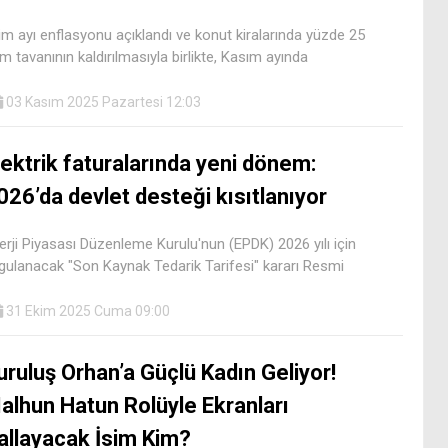
im ayı enflasyonu açıklandı ve konut kiralarında yüzde 25
m tavanının kaldırılmasıyla birlikte, Kasım ayında
03 Kasım 2025 Pazartesi 12:03
lektrik faturalarında yeni dönem:
026’da devlet desteği kısıtlanıyor
erji Piyasası Düzenleme Kurulu'nun (EPDK) 2026 yılı için
gulanacak "Son Kaynak Tedarik Tarifesi" kararı Resmi
31 Ekim 2025 Cuma 09:00
uruluş Orhan’a Güçlü Kadın Geliyor!
alhun Hatun Rolüyle Ekranları
allayacak İsim Kim?