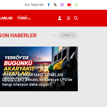
Bizi Takip Edin
İLANLAR
TÜMÜ
SON HABERLER
TÜMÜ
YERKÖY’DE AKARYAKIT FİYATLARI
DEĞİŞTİ Mİ? Benzin, motorin ve LPG’de
hangi istasyon daha uygun?