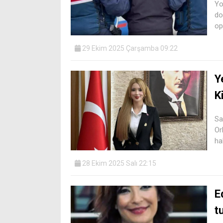
Yo
do
op
29 Ekim 2025 Çarşamba 09:22
Y
K
Sa
Or
ha
28 Ekim 2025 Salı 22:15
E
t