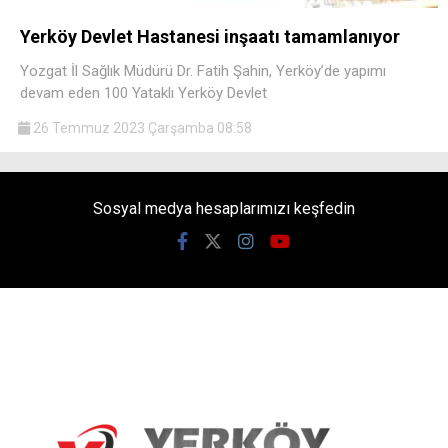
Yerköy Devlet Hastanesi inşaatı tamamlanıyor
Yozgat İl Sağlık Müdürü Dr. Fatih Şahin, Yerköy’de yapımı
devam eden 100 Yataklı Yerköy Devlet
26 Temmuz 2023 Çarşamba 08:58
Sosyal medya hesaplarımızı keşfedin