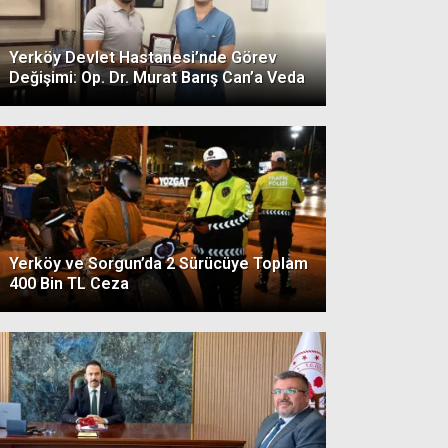
Yerköy Devlet Hastanesi’nde Görev
Değişimi: Op. Dr. Murat Barış Can’a Veda
Yerköy ve Sorgun’da 2 Sürücüye Toplam
400 Bin TL Ceza