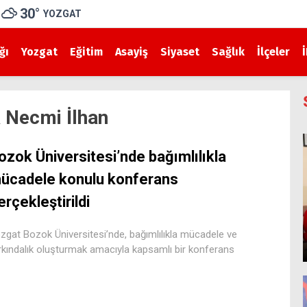
30
°
YOZGAT
ğı
Yozgat
Eğitim
Asayiş
Siyaset
Sağlık
İlçeler
a Necmi İlhan
ozok Üniversitesi’nde bağımlılıkla
ücadele konulu konferans
erçekleştirildi
zgat Bozok Üniversitesi’nde, bağımlılıkla mücadele ve
rkındalık oluşturmak amacıyla kapsamlı bir konferans