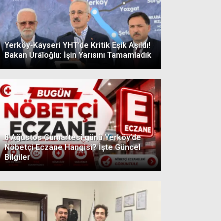
Yerköy-Kayseri YHT’de Kritik Eşik Aşıldı!
Bakan Uraloğlu: İşin Yarısını Tamamladık
8 Ağustos Cumartesi günü Yerköy’de
Nöbetçi Eczane Hangisi? İşte Güncel
Bilgiler