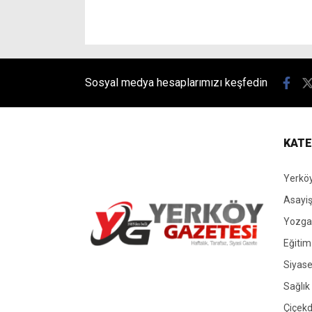
Sosyal medya hesaplarımızı keşfedin
KATE
Yerköy
Asayi
Yozgat
Eğitim
Siyase
Yerköy Gazetesi, Yerköy Haberleri..
Sağlık
Çiçekd