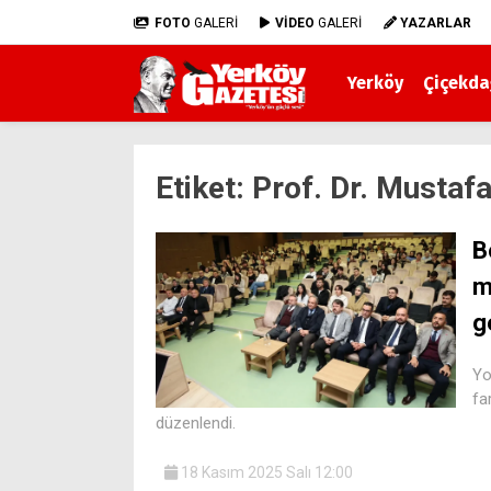
FOTO
GALERİ
VİDEO
GALERİ
YAZARLAR
Yerköy
Çiçekda
Etiket:
Prof. Dr. Mustaf
B
m
g
Yo
fa
düzenlendi.
18 Kasım 2025 Salı 12:00