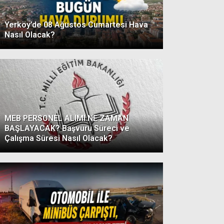
Yerköy’de 08 Ağustos Cumartesi Hava
Nasıl Olacak?
MEB PERSONEL ALIMI NE ZAMAN
BAŞLAYACAK? Başvuru Süreci ve
Çalışma Süresi Nasıl Olacak?