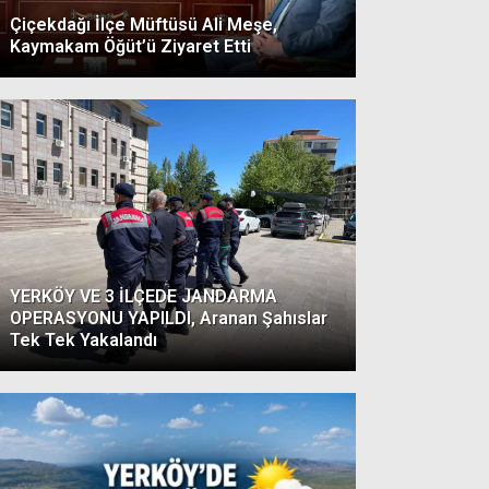
Çiçekdağı İlçe Müftüsü Ali Meşe,
Kaymakam Öğüt’ü Ziyaret Etti
YERKÖY VE 3 İLÇEDE JANDARMA
OPERASYONU YAPILDI, Aranan Şahıslar
Tek Tek Yakalandı