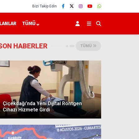
Bizi Takip Edin
İLANLAR
TÜMÜ
SON HABERLER
TÜMÜ
Çiçekdağı’nda Yeni Dijital Röntgen
Cihazı Hizmete Girdi