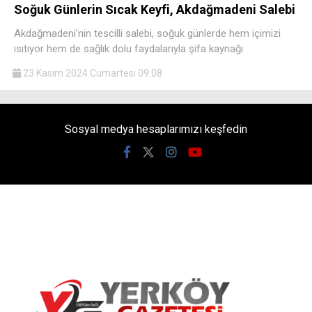
Soğuk Günlerin Sıcak Keyfi, Akdağmadeni Salebi
Akdağmadeni’nin tescilli salebi, soğuk günlerde hem içimizi
ısıtıyor hem de sağlık dolu faydalarıyla şifa kaynağı
23 Kasım 2024 Cumartesi 09:08
Sosyal medya hesaplarımızı keşfedin