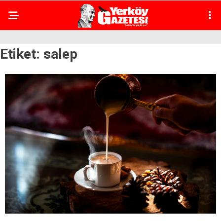
Etiket:
salep