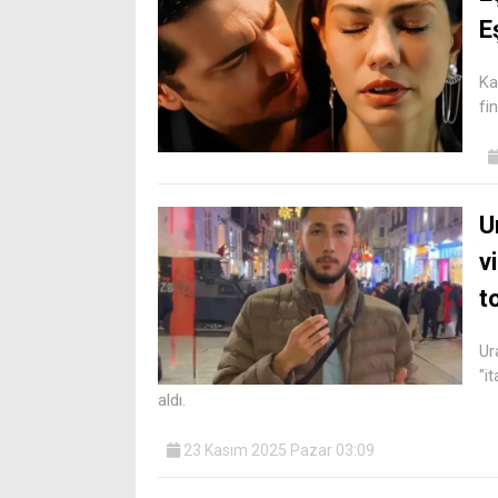
E
Ka
fi
U
v
t
Ur
"i
aldı.
23 Kasım 2025 Pazar 03:09