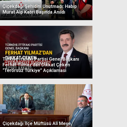
Çiçekdağı Şehidini Unutmadı: Habip
Murat Alp Kabri Başında Anıldı
Türkiye İttifakı Partisi Genel Başkanı
Ferhat Yılmaz’dan Dikkat Çeken
“Terörsüz Türkiye” Açıklaması
Çiçekdağı İlçe Müftüsü Ali Meşe,