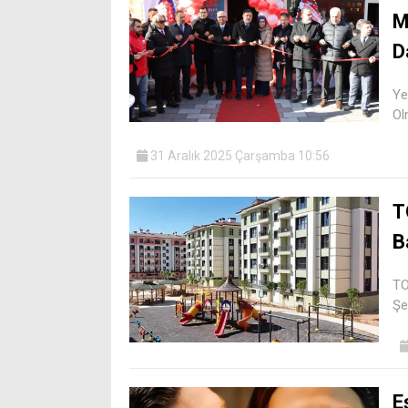
M
D
Ye
Ol
31 Aralık 2025 Çarşamba 10:56
T
B
TO
Şe
E