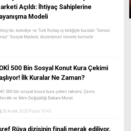
arketi Açıldı: İhtiyaç Sahiplerine
ayanışma Modeli
rköy’de, belediye ve Türk Kızılay iş birliğiyle kurulan "Sensiz
maz" Sosyal Marketi, düzenlenen törenle hizmete
OKİ 500 Bin Sosyal Konut Kura Çekimi
aşlıyor! İlk Kuralar Ne Zaman?
Kİ 500 bin sosyal konut kura çekim takvimi, Çevre,
hircilik ve İklim Değişikliği Bakanı Murat
28 Aralık 2025 Pazar 10:43
şref Rüya dizisinin finali merak ediliyor,