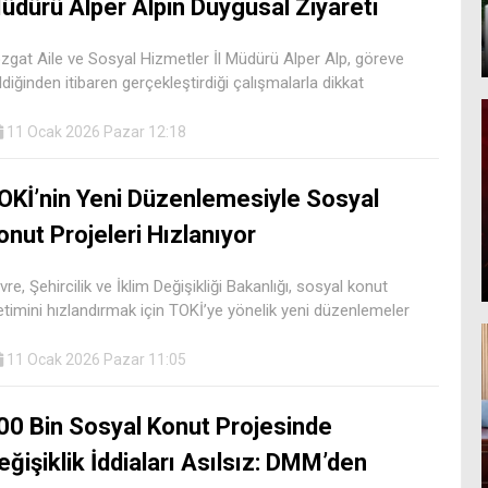
üdürü Alper Alpin Duygusal Ziyareti
zgat Aile ve Sosyal Hizmetler İl Müdürü Alper Alp, göreve
ldiğinden itibaren gerçekleştirdiği çalışmalarla dikkat
11 Ocak 2026 Pazar 12:18
OKİ’nin Yeni Düzenlemesiyle Sosyal
onut Projeleri Hızlanıyor
vre, Şehircilik ve İklim Değişikliği Bakanlığı, sosyal konut
etimini hızlandırmak için TOKİ’ye yönelik yeni düzenlemeler
11 Ocak 2026 Pazar 11:05
00 Bin Sosyal Konut Projesinde
eğişiklik İddiaları Asılsız: DMM’den