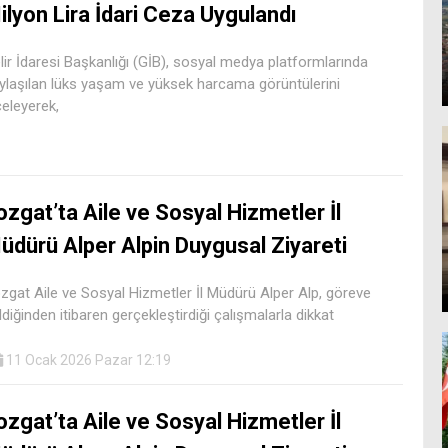
ilyon Lira İdari Ceza Uygulandı
lir İdaresi Başkanlığı (GİB), sosyal medya platformlarında
ylaşılan lüks yaşam ve yüksek harcama görüntülerini
celeyerek,
ozgat’ta Aile ve Sosyal Hizmetler İl
üdürü Alper Alpin Duygusal Ziyareti
zgat Aile ve Sosyal Hizmetler İl Müdürü Alper Alp, göreve
ldiğinden itibaren gerçekleştirdiği çalışmalarla dikkat
11 Ocak 2026 Pazar 12:19
ozgat’ta Aile ve Sosyal Hizmetler İl