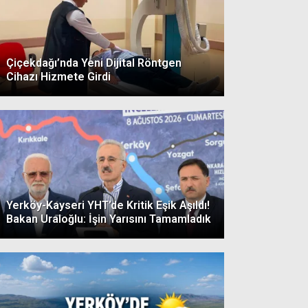
Çiçekdağı’nda Yeni Dijital Röntgen
Cihazı Hizmete Girdi
Yerköy-Kayseri YHT’de Kritik Eşik Aşıldı!
Bakan Uraloğlu: İşin Yarısını Tamamladık