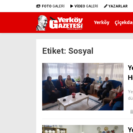
FOTO
GALERİ
VİDEO
GALERİ
YAZARLAR
Yerköy
Çiçekda
Etiket:
Sosyal
Y
H
Ye
dü
Y