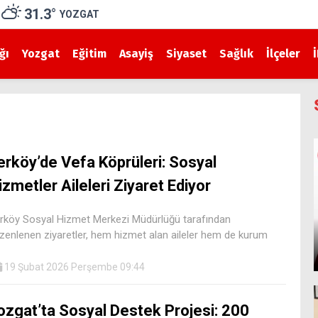
31.3
°
YOZGAT
ğı
Yozgat
Eğitim
Asayiş
Siyaset
Sağlık
İlçeler
erköy’de Vefa Köprüleri: Sosyal
izmetler Aileleri Ziyaret Ediyor
rköy Sosyal Hizmet Merkezi Müdürlüğü tarafından
zenlenen ziyaretler, hem hizmet alan aileler hem de kurum
19 Şubat 2026 Perşembe 09:44
ozgat’ta Sosyal Destek Projesi: 200