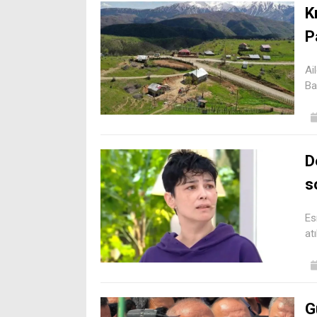
K
P
Ai
Ba
D
s
Es
at
G