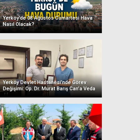
Yerköy’de 08 Ağustos Cumartesi Hava
Nasıl Olacak?
Yerköy Devlet Hastanesi’nde Görev
Değişimi: Op. Dr. Murat Barış Can’a Veda