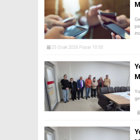
M
Ge
pa
in
25 Ocak 2026 Pazar 10:50
Y
M
Yo
ge
Y