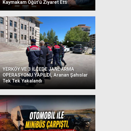
Kaymakam Öğüt’ü Ziyaret Etti
YERKÖY VE 3 İLÇEDE JANDARMA
OPERASYONU YAPILDI, Aranan Şahıslar
Tek Tek Yakalandı