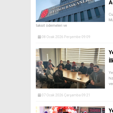
A
Cu
Mü
taksit ödemeleri ve
08 Ocak 2026 Perşembe 09:09
Y
İ
Ye
hi
ver
07 Ocak 2026 Çarşamba 09:21
Y