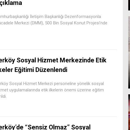
çıklama
mhurbaşkanlığı İletişim Başkanlığı Dezenformasyonla
cadele Merkezi (DMM), 500 Bin Sosyal Konut Projesi’nde
erköy Sosyal Hizmet Merkezinde Etik
lkeler Eğitimi Düzenlendi
rköy Sosyal Hizmet Merkezi personeline yönelik sosyal
zmet uygulamalarında etik ilkelerin önemi üzerine eğitim
ildi.
erköy’de “Sensiz Olmaz” Sosyal