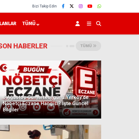
Bizi Takip Edin
İLANLAR
TÜMÜ
SON HABERLER
TÜMÜ
8 Ağustos Cumartesi günü Yerköy’de
Nöbetçi Eczane Hangisi? İşte Güncel
Bilgiler