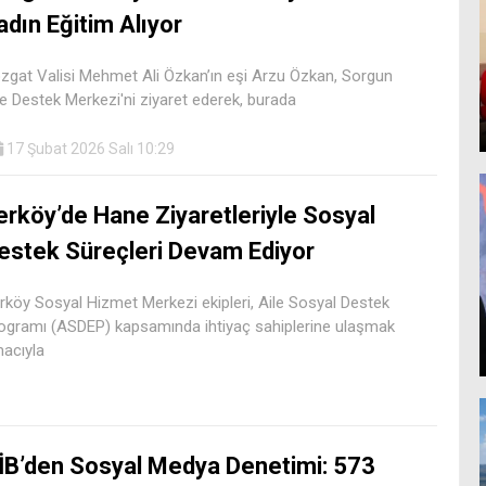
adın Eğitim Alıyor
zgat Valisi Mehmet Ali Özkan’ın eşi Arzu Özkan, Sorgun
le Destek Merkezi'ni ziyaret ederek, burada
17 Şubat 2026 Salı 10:29
erköy’de Hane Ziyaretleriyle Sosyal
estek Süreçleri Devam Ediyor
rköy Sosyal Hizmet Merkezi ekipleri, Aile Sosyal Destek
ogramı (ASDEP) kapsamında ihtiyaç sahiplerine ulaşmak
acıyla
İB’den Sosyal Medya Denetimi: 573