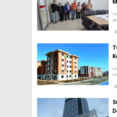
M
Yo
ge
T
K
Çe
ür
5
D