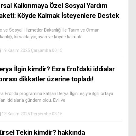
ırsal Kalkınmaya Özel Sosyal Yardım
aketi: Köyde Kalmak İsteyenlere Destek
le ve Sosyal Hizmetler Bakanlığı ile Tarım ve Orman
kanlığı, kırsalda yaşayan ve köyde kalmak
19 Kasım 2025 Çarşamba 00:15
erya İlgin kimdir? Esra Erol’daki iddialar
onrası dikkatler üzerine topladı!
ra Erol'da programına katılan Derya İlgin, eşiyle ilgili ortaya
ılan iddialarla gündem oldu. Evli ve
13 Kasım 2025 Perşembe 03:15
ürsel Tekin kimdir? hakkında