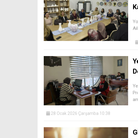
K
Yo
Ai
Y
D
Ye
Pr
am
28 Ocak 2026 Çarşamba 10:38
G