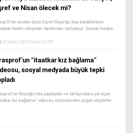
şref ve Nisan ölecek mi?
nal D'nin sevilen dizisi Eşref Rüya'da, baş karakterlerin
naldeki kaderi izleyiciler tarafından tartışılıyor. Sosyal medya
23 Kasım 2025 Pazar 03:09
rasprof’un “itaatkar kız bağlama”
ideosu, sosyal medyada büyük tepki
opladı
asprof'un Beyoğlu'nda paylaşılan ve tartışmalara yol açan
taatkar kız bağlama" videosu, izleyicilerden yoğun eleştiriler