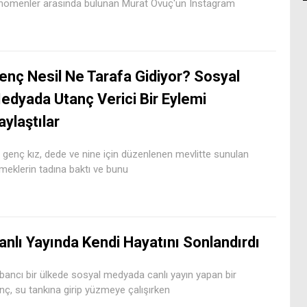
nomenler arasında bulunan Murat Övüç'ün Instagram
enç Nesil Ne Tarafa Gidiyor? Sosyal
edyada Utanç Verici Bir Eylemi
aylaştılar
r genç kız, dede ve nine için düzenlenen mevlitte sunulan
meklerin tadına baktı ve bunu
anlı Yayında Kendi Hayatını Sonlandırdı
bancı bir ülkede sosyal medyada canlı yayın yapan bir
nç, su tankına girip yüzmeye çalışırken