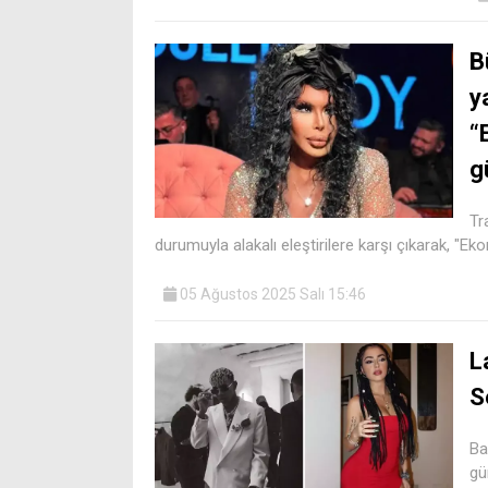
B
y
“
g
Tr
durumuyla alakalı eleştirilere karşı çıkarak, "E
05 Ağustos 2025 Salı 15:46
L
S
Ba
gü