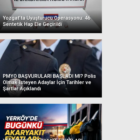
Yozgat’ta Uyuşturucu Operasyonu: 46
Sentetik Hap Ele Geçirildi
PMYO BAŞVURULARI BAŞLADI MI? Polis
Olmak İsteyen Adaylar İçin Tarihler ve
Şartlar Açıklandı