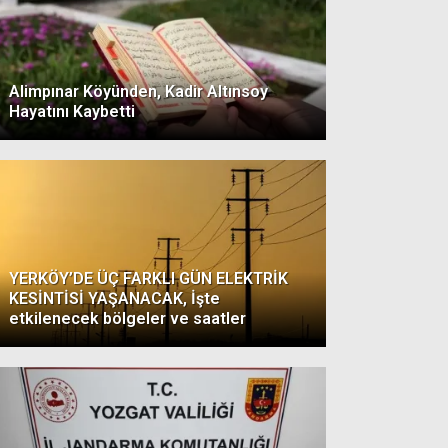
Alimpınar Köyünden, Kadir Altınsoy
Hayatını Kaybetti
YERKÖY’DE ÜÇ FARKLI GÜN ELEKTRİK
KESİNTİSİ YAŞANACAK, İşte
etkilenecek bölgeler ve saatler