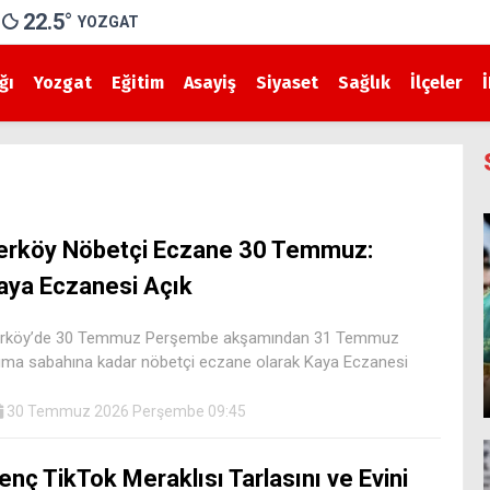
22.5
°
YOZGAT
ğı
Yozgat
Eğitim
Asayiş
Siyaset
Sağlık
İlçeler
erköy Nöbetçi Eczane 30 Temmuz:
aya Eczanesi Açık
rköy’de 30 Temmuz Perşembe akşamından 31 Temmuz
ma sabahına kadar nöbetçi eczane olarak Kaya Eczanesi
30 Temmuz 2026 Perşembe 09:45
enç TikTok Meraklısı Tarlasını ve Evini