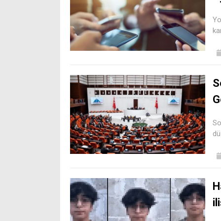
Yo
ka
S
G
So
dü
H
i