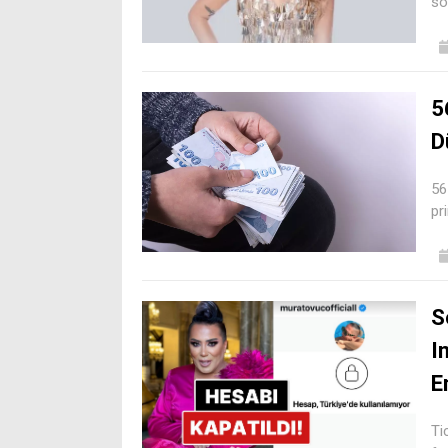
so
5
D
56
pr
S
I
E
Ti