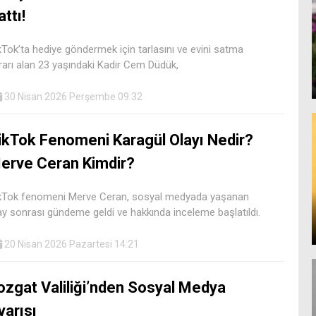
attı!
kTok’ta hediye göndermek için tarlasını ve evini satma
rarı alan 23 yaşındaki Kadir Cem Düdük,
30 Nisan 2026 Perşembe 09:32
ikTok Fenomeni Karagül Olayı Nedir?
erve Ceran Kimdir?
kTok fenomeni Merve Ceran, sosyal medyada yaşanan
ay sonrası gündeme geldi ve hakkında inceleme başlatıldı.
20 Nisan 2026 Pazartesi 14:21
ozgat Valiliği’nden Sosyal Medya
yarısı