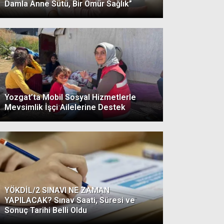
Damla Anne Sütü, Bir Ömür Sağlık”
Yozgat’ta Mobil Sosyal Hizmetlerle
Mevsimlik İşçi Ailelerine Destek
YÖKDİL/2 SINAVI NE ZAMAN
YAPILACAK? Sınav Saati, Süresi ve
Sonuç Tarihi Belli Oldu