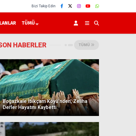
Bizi Takip Edin
İLANLAR
TÜMÜ
SON HABERLER
TÜMÜ
Boğazkale İbikçam Köyü’nden, Zeliha
Derler Hayatını Kaybetti