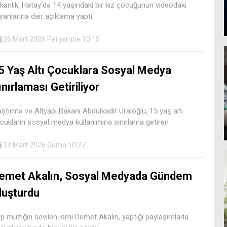
kanlık, Hatay'da 14 yaşındaki bir kız çocuğunun videodaki
yanlarına dair açıklama yaptı.
26 Mart 2026 Perşembe 10:15
5 Yaş Altı Çocuklara Sosyal Medya
ınırlaması Getiriliyor
aştırma ve Altyapı Bakanı Abdulkadir Uraloğlu, 15 yaş altı
cukların sosyal medya kullanımına sınırlama getiren
13 Mart 2026 Cuma 10:27
emet Akalın, Sosyal Medyada Gündem
luşturdu
p müziğin sevilen ismi Demet Akalın, yaptığı paylaşımlarla