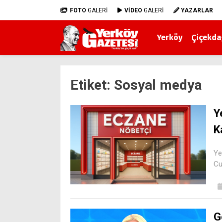
FOTO
GALERİ
VİDEO
GALERİ
YAZARLAR
Yerköy
Çiçekda
Etiket:
Sosyal medya
Y
K
Ye
Cu
G