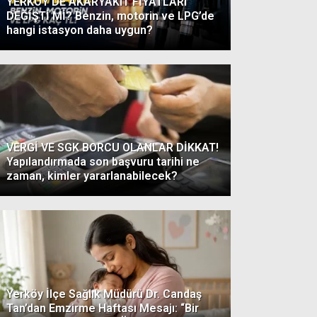
YERKÖY’DE AKARYAKIT FİYATLARI
DEĞİŞTİ Mİ? Benzin, motorin ve LPG’de
hangi istasyon daha uygun?
VERGİ VE SGK BORCU OLANLAR DİKKAT!
Yapılandırmada son başvuru tarihi ne
zaman, kimler yararlanabilecek?
Yerköy İlçe Sağlık Müdürü Dr. Candaş
Tan’dan Emzirme Haftası Mesajı: “Bir