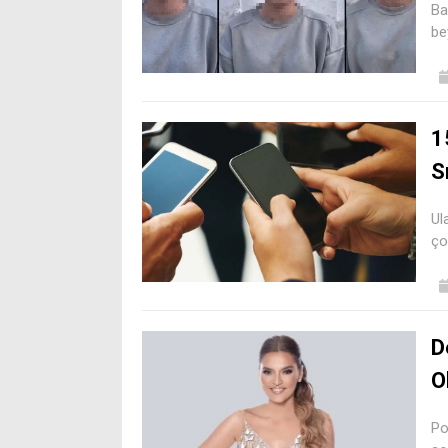
Ba
be
1
S
Ul
ço
D
O
Po