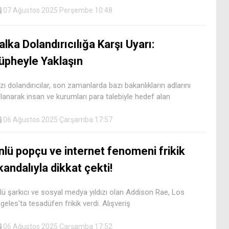
07 Ağustos 2025 Perşembe 10:48
alka Dolandırıcılığa Karşı Uyarı:
üpheyle Yaklaşın
zı dolandırıcılar, son zamanlarda bazı bakanlıkların adlarını
llanarak insan ve kurumları para talebiyle hedef alan
06 Ağustos 2025 Çarşamba 17:57
nlü popçu ve internet fenomeni frikik
kandalıyla dikkat çekti!
lü şarkıcı ve sosyal medya yıldızı olan Addison Rae, Los
geles'ta tesadüfen frikik verdi. Alışveriş
06 Ağustos 2025 Çarşamba 17:52