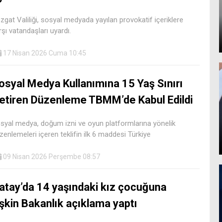
zgat Valiliği, sosyal medyada yayılan provokatif içeriklere
rşı vatandaşları uyardı.
17 Nisan 2026 Cuma 10:45
osyal Medya Kullanımına 15 Yaş Sınırı
etiren Düzenleme TBMM’de Kabul Edildi
syal medya, doğum izni ve oyun platformlarına yönelik
zenlemeleri içeren teklifin ilk 6 maddesi Türkiye
09 Nisan 2026 Perşembe 08:57
atay’da 14 yaşındaki kız çocuğuna
lişkin Bakanlık açıklama yaptı