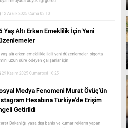
syal medyada büyük ilgi gördü.
12 Aralık 2025 Cuma 03:10
6 Yaş Altı Erken Emeklilik İçin Yeni
üzenlemeler
 yaş altı erken emeklilikle ilgili yeni düzenlemeler, sigorta
imini uzun süre ödeyen çalışanlar için
29 Kasım 2025 Cumartesi 10:25
osyal Medya Fenomeni Murat Övüç’ün
nstagram Hesabına Türkiye’de Erişim
ngeli Getirildi
caret Bakanlığı, yasa dışı bahis ve kumar reklamı yapan