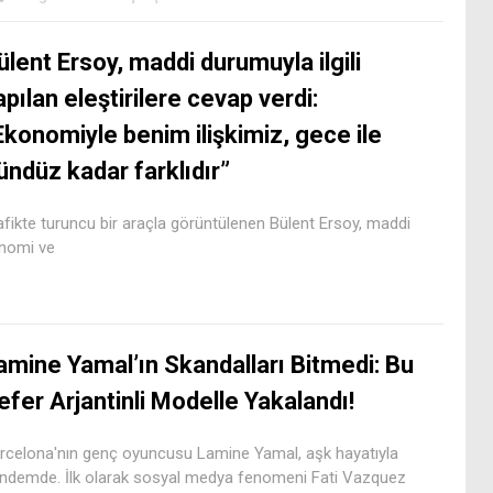
ülent Ersoy, maddi durumuyla ilgili
apılan eleştirilere cevap verdi:
Ekonomiyle benim ilişkimiz, gece ile
ündüz kadar farklıdır”
afikte turuncu bir araçla görüntülenen Bülent Ersoy, maddi
konomi ve
amine Yamal’ın Skandalları Bitmedi: Bu
efer Arjantinli Modelle Yakalandı!
rcelona'nın genç oyuncusu Lamine Yamal, aşk hayatıyla
ndemde. İlk olarak sosyal medya fenomeni Fati Vazquez