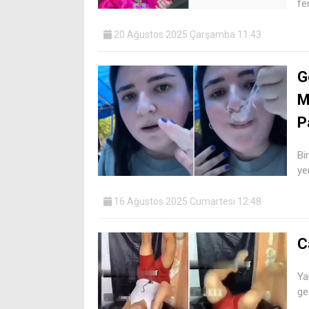
fe
20 Ağustos 2025 Çarşamba 11:43
G
M
P
Bi
ye
16 Ağustos 2025 Cumartesi 12:48
C
Ya
ge