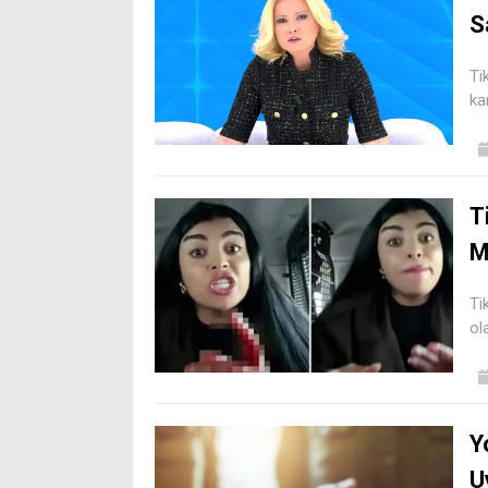
S
Ti
ka
T
M
Ti
ol
Y
U