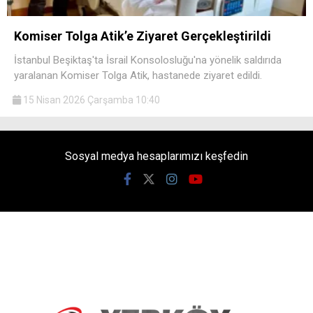
Komiser Tolga Atik’e Ziyaret Gerçekleştirildi
İstanbul Beşiktaş'ta İsrail Konsolosluğu'na yönelik saldırıda
yaralanan Komiser Tolga Atik, hastanede ziyaret edildi.
15 Nisan 2026 Çarşamba 10:40
Sosyal medya hesaplarımızı keşfedin