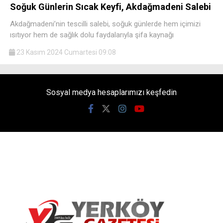
Soğuk Günlerin Sıcak Keyfi, Akdağmadeni Salebi
Akdağmadeni’nin tescilli salebi, soğuk günlerde hem içimizi
ısıtıyor hem de sağlık dolu faydalarıyla şifa kaynağı
23 Kasım 2024 Cumartesi 09:08
Sosyal medya hesaplarımızı keşfedin