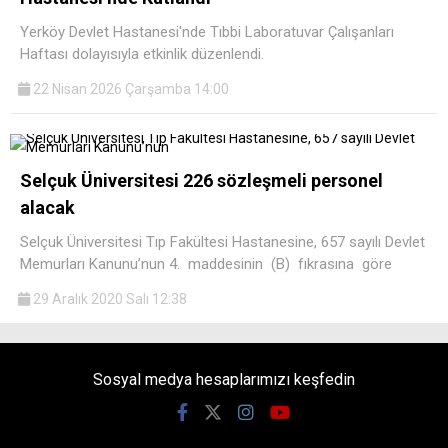
Yerköy Devlet Hastanesi'nde Tıbbi Laboratuvar Çalışanları
Haftası dolayısıyla etkinlik düzenlendi.
22 Nisan 2026 Çarşamba 14:00
Selçuk Üniversitesi 226 sözleşmeli personel
alacak
Selçuk Üniversitesi Tıp Fakültesi Hastanesine, 657 sayılı Devlet
Memurları Kanunu’nun 4. maddesinin (B) fıkrasına göre
29 Aralık 2020 Salı 12:38
Sosyal medya hesaplarımızı keşfedin