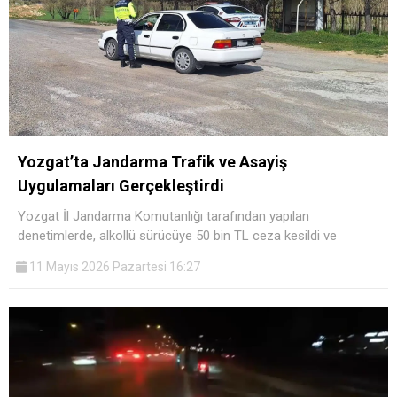
Yozgat’ta Jandarma Trafik ve Asayiş
Uygulamaları Gerçekleştirdi
Yozgat İl Jandarma Komutanlığı tarafından yapılan
denetimlerde, alkollü sürücüye 50 bin TL ceza kesildi ve
11 Mayıs 2026 Pazartesi 16:27