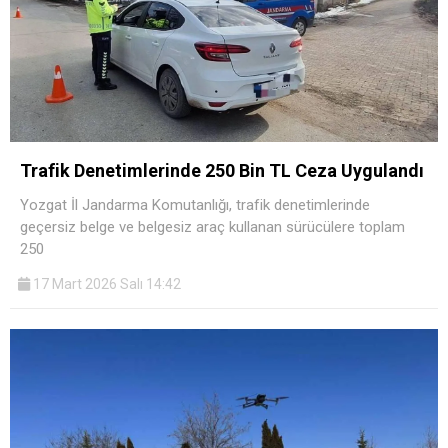
Trafik Denetimlerinde 250 Bin TL Ceza Uygulandı
Yozgat İl Jandarma Komutanlığı, trafik denetimlerinde
geçersiz belge ve belgesiz araç kullanan sürücülere toplam
250
17 Mart 2026 Salı 14:42