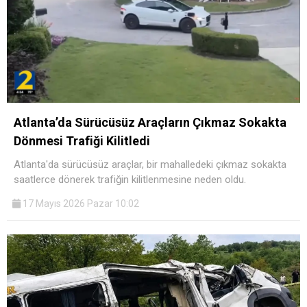
Atlanta’da Sürücüsüz Araçların Çıkmaz Sokakta
Dönmesi Trafiği Kilitledi
Atlanta'da sürücüsüz araçlar, bir mahalledeki çıkmaz sokakta
saatlerce dönerek trafiğin kilitlenmesine neden oldu.
17 Mayıs 2026 Pazar 10:02