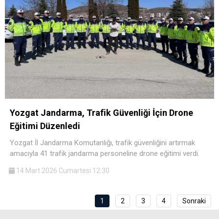
Yozgat Jandarma, Trafik Güvenliği İçin Drone
Eğitimi Düzenledi
Yozgat İl Jandarma Komutanlığı, trafik güvenliğini artırmak
amacıyla 41 trafik jandarma personeline drone eğitimi verdi.
14 Mart 2026 Cumartesi 12:30
1
2
3
4
Sonraki