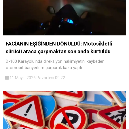
FACİANIN EŞİĞİNDEN DÖNÜLDÜ: Motosikletli
sürücü araca çarpmaktan son anda kurtuldu
D-100 Karayolu'nda direksiyon hakimiyetini kaybeden
otomobil, bariyerlere çarparak kaza yaptı.
11 Mayıs 2026 Pazartesi 09:22