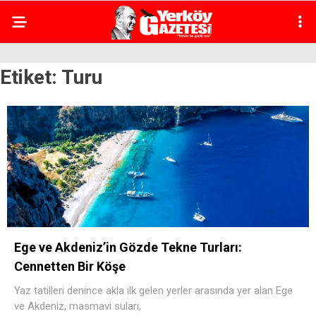
Etiket:
Turu
Ege ve Akdeniz’in Gözde Tekne Turları:
Cennetten Bir Köşe
Yaz tatilleri denince akla ilk gelen yerler arasında yer alan Ege
ve Akdeniz, masmavi suları,