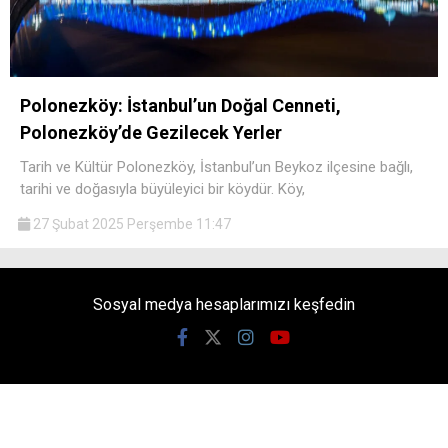
Polonezköy: İstanbul’un Doğal Cenneti,
Polonezköy’de Gezilecek Yerler
Tarih ve Kültür Polonezköy, İstanbul’un Beykoz ilçesine bağlı,
tarihi ve doğasıyla büyüleyici bir köydür. Köy,
27 Şubat 2025 Perşembe 11:47
Sosyal medya hesaplarımızı keşfedin