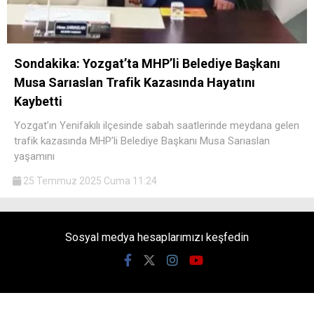
Sondakika: Yozgat’ta MHP’li Belediye Başkanı
Musa Sarıaslan Trafik Kazasında Hayatını
Kaybetti
Yozgat’ın Yenifakılı ilçesinde sabah saatlerinde meydana gelen
trafik kazasında MHP’li Belediye Başkanı Musa Sarıaslan
yaşamını
25 Temmuz 2025 Cuma 11:24
Sosyal medya hesaplarımızı keşfedin