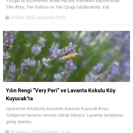
Yozgat'ta düzenlenen Ahilik Haftası etkinlikleri kapsamında
Yılın Ahisi, Yılın Kalfası ve Yılın Çırağı ödüllendirildi. Vali
24 Eylül 2025 Çarşamba 09:31
Yılın Rengi “Very Peri” ve Lavanta Kokulu Köy
Kuyucak’ta
Isparta’nın Keçiborlu ilçesinde bulunan Kuyucak Köyü,
Türkiye’nin lavanta cenneti olarak biliniyor. Lavanta tarlalarının
geniş alanları,
30 Haziran 2025 Pazartesi 16:06