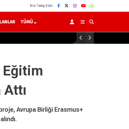
Bizi Takip Edin
İLANLAR
TÜMÜ
Yerköy Devlet Hastanesi’nde Gör
 Eğitim
 Attı
 proje, Avrupa Birliği Erasmus+
lındı.