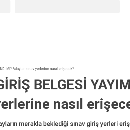
I MI? Adaylar sınav yerlerine nasıl erişecek?
GİRİŞ BELGESİ YAYI
erlerine nasıl erişec
rın merakla beklediği sınav giriş yerleri erişi