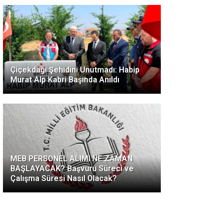
Çiçekdağı Şehidini Unutmadı: Habip
Murat Alp Kabri Başında Anıldı
MEB PERSONEL ALIMI NE ZAMAN
BAŞLAYACAK? Başvuru Süreci ve
Çalışma Süresi Nasıl Olacak?