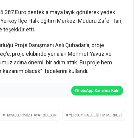
 36.387 Euro destek almaya layık görülerek yedek
pan Yerköy İlçe Halk Eğitim Merkezi Müdürü Zafer Tan,
 teşekkür etti.
lüğü Proje Danışmanı Aslı Çuhadar’a, proje
ç’e, proje ekibinde yer alan Mehmet Yavuz ve
muz adına önemli bir adım attık. Bu proje hem
kazanım olacak” ifadelerini kullandı.
WhatsApp Kanalına Katıl
HAYALLERIMIZ HAYAT BULSUN
YERKÖY HALK EĞITIM MERKEZI