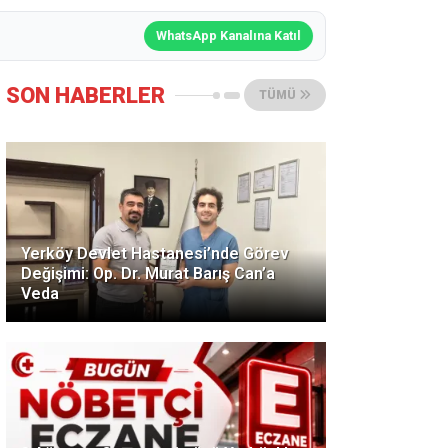
WhatsApp Kanalına Katıl
SON HABERLER
TÜMÜ
Yerköy Devlet Hastanesi’nde Görev
Değişimi: Op. Dr. Murat Barış Can’a
Veda