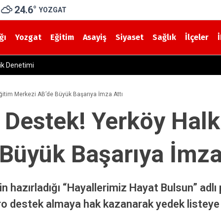
24.6
°
YOZGAT
ğı
Yozgat
Eğitim
Asayiş
Siyaset
Sağlık
İlçeler
ıldı! Bakan Uraloğlu: İşin Yarısını Tamamladık
Eğitim Merkezi AB’de Büyük Başarıya İmza Attı
k Destek! Yerköy Halk
Büyük Başarıya İmza
n hazırladığı “Hayallerimiz Hayat Bulsun” adlı
 destek almaya hak kazanarak yedek listeye a