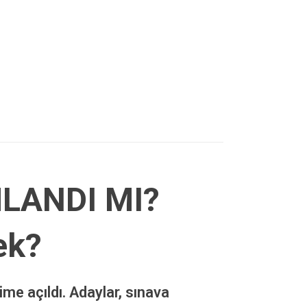
MLANDI MI?
ek?
me açıldı. Adaylar, sınava