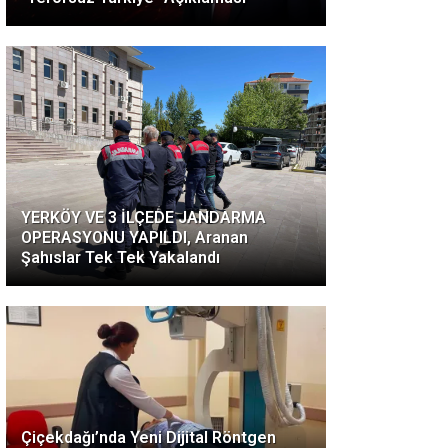
YERKÖY VE 3 İLÇEDE JANDARMA
OPERASYONU YAPILDI, Aranan
Şahıslar Tek Tek Yakalandı
Çiçekdağı’nda Yeni Dijital Röntgen