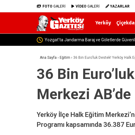
FOTO
GALERİ
VİDEO
GALERİ
YAZARLAR
Yerköy
Çiçekda
Yerköy-Kayseri YHT’de Kritik Eşik Aş
Ana Sayfa
›
Eğitim
›
36 Bin Euro’luk Destek! Yerköy Halk 
36 Bin Euro’lu
Merkezi AB’de 
Yerköy İlçe Halk Eğitim Merkezi’ni
Programı kapsamında 36.387 Euro