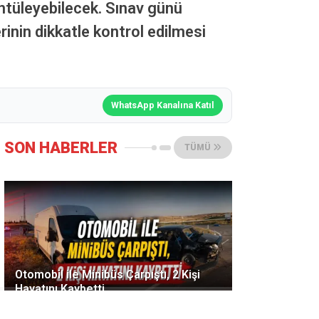
üntüleyebilecek. Sınav günü
rinin dikkatle kontrol edilmesi
WhatsApp Kanalına Katıl
SON HABERLER
TÜMÜ
Otomobil ile Minibüs Çarpıştı, 2 Kişi
Hayatını Kaybetti