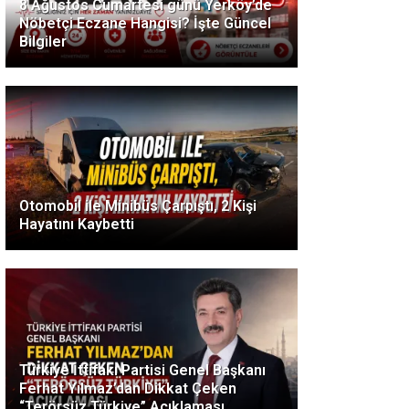
8 Ağustos Cumartesi günü Yerköy’de
Nöbetçi Eczane Hangisi? İşte Güncel
Bilgiler
Otomobil ile Minibüs Çarpıştı, 2 Kişi
Hayatını Kaybetti
Türkiye İttifakı Partisi Genel Başkanı
Ferhat Yılmaz’dan Dikkat Çeken
“Terörsüz Türkiye” Açıklaması