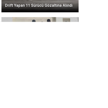
Drift Yapan 11 Sürücü Gözaltına Alındı
Yerköy’de Kasten Yaralama Suçundan
Aranan Şahıs Yakalandı