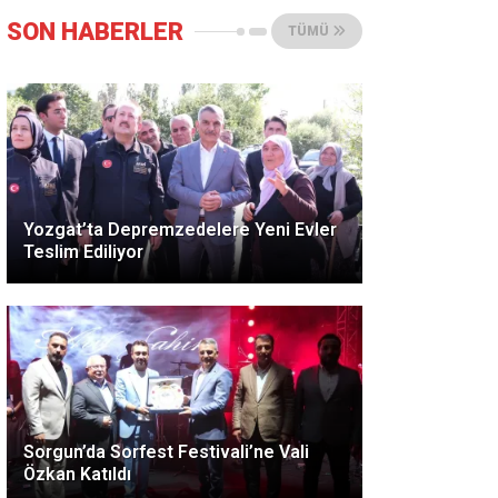
SON HABERLER
TÜMÜ
Yozgat’ta Depremzedelere Yeni Evler
Teslim Ediliyor
Sorgun’da Sorfest Festivali’ne Vali
Özkan Katıldı