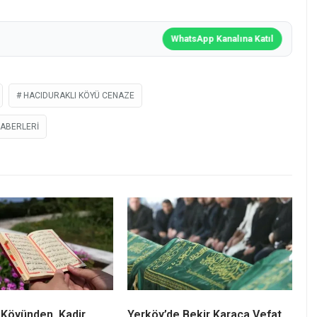
WhatsApp Kanalına Katıl
HACIDURAKLI KÖYÜ CENAZE
HABERLERI
 Köyünden, Kadir
Yerköy’de Bekir Karaca Vefat