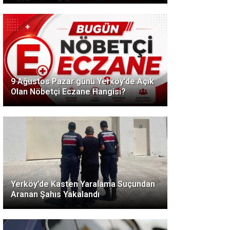
9 Ağustos Pazar günü Yerköy’de Açık
Olan Nöbetçi Eczane Hangisi?
Yerköy’de Kasten Yaralama Suçundan
Aranan Şahıs Yakalandı