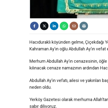
Hacıduraklı köyünden gelme, Çiçekdağı Ye
Kahraman Ay’ın oğlu Abdullah Ay’ın vefat e
Merhum Abdullah Ay’ın cenazesinin, öğl
kılınacak cenaze namazının ardından Hacıd
Abdullah Ay’ın vefatı, ailesi ve yakınları
neden oldu.
Yerköy Gazetesi olarak merhuma Allah’tan 
sabır diliyoruz.