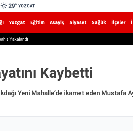
29
°
YOZGAT
ğı
Yozgat
Eğitim
Asayiş
Siyaset
Sağlık
İlçeler
eni Evler Teslim Ediliyor
yatını Kaybetti
kdağı Yeni Mahalle’de ikamet eden Mustafa Ay