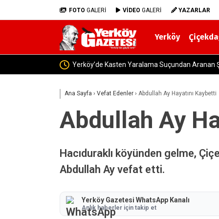
FOTO
GALERİ
VİDEO
GALERİ
YAZARLAR
Yerköy
Çiçekda
Yozgat’ta Depremzedelere Y
Ana Sayfa
›
Vefat Edenler
›
Abdullah Ay Hayatını Kaybetti
Abdullah Ay Ha
Hacıduraklı köyünden gelme, Çiçe
Abdullah Ay vefat etti.
Yerköy Gazetesi WhatsApp Kanalı
Anlık haberler için takip et