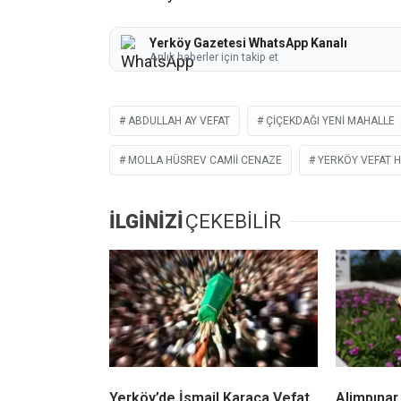
Yerköy Gazetesi WhatsApp Kanalı
Anlık haberler için takip et
ABDULLAH AY VEFAT
ÇIÇEKDAĞI YENI MAHALLE
MOLLA HÜSREV CAMII CENAZE
YERKÖY VEFAT 
İLGİNİZİ
ÇEKEBİLİR
Yerköy’de İsmail Karaca Vefat
Alimpınar