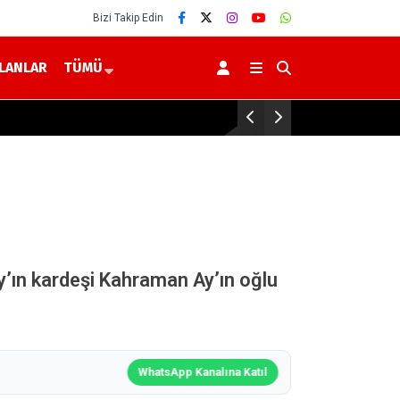
Bizi Takip Edin
İLANLAR
TÜMÜ
Sorgun’da Sorfest Festiv
’ın kardeşi Kahraman Ay’ın oğlu
WhatsApp Kanalına Katıl