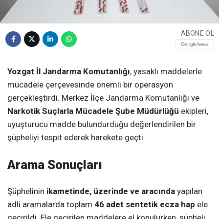
ABONE OL
Yozgat İl Jandarma Komutanlığı
, yasaklı maddelerle
mücadele çerçevesinde önemli bir operasyon
gerçekleştirdi. Merkez İlçe Jandarma Komutanlığı ve
Narkotik Suçlarla Mücadele Şube Müdürlüğü
ekipleri,
uyuşturucu madde bulundurduğu değerlendirilen bir
şüpheliyi tespit ederek harekete geçti.
Arama Sonuçları
Şüphelinin
ikametinde, üzerinde ve aracında
yapılan
adli aramalarda toplam
46 adet sentetik ecza hap
ele
geçirildi. Ele geçirilen maddelere el konulurken, şüpheli