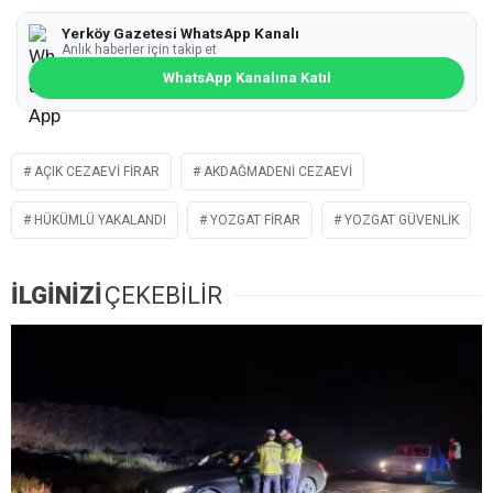
Yerköy Gazetesi WhatsApp Kanalı
Anlık haberler için takip et
WhatsApp Kanalına Katıl
AÇIK CEZAEVI FIRAR
AKDAĞMADENI CEZAEVI
HÜKÜMLÜ YAKALANDI
YOZGAT FIRAR
YOZGAT GÜVENLIK
İLGİNİZİ
ÇEKEBİLİR