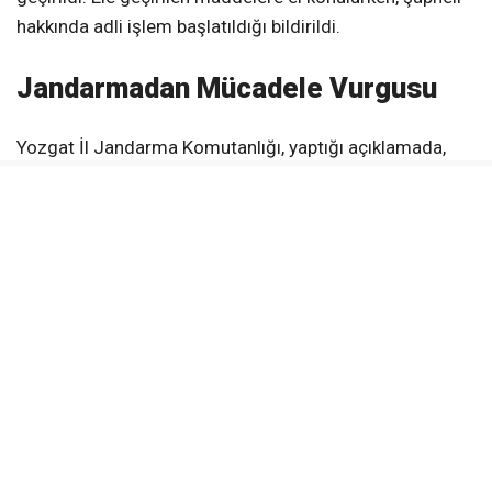
hakkında adli işlem başlatıldığı bildirildi.
Jandarmadan Mücadele Vurgusu
Yozgat İl Jandarma Komutanlığı, yaptığı açıklamada,
gençleri ve toplumu yasaklı maddelerin tehditlerinden
korumak amacıyla
uyuşturucu madde imal ve ticaretiyle
mücadelenin kararlılıkla sürdürüleceğini belirtti. Ayrıca,
vatandaşlardan şüpheli durumları
112 Acil Çağrı
Merkezi
‘ne bildirmeleri istendi.
KAYNAK:
Yozgat İl Jandarma Komutanlığı
Yerköy Gazetesi WhatsApp Kanalı
Anlık haberler için takip et