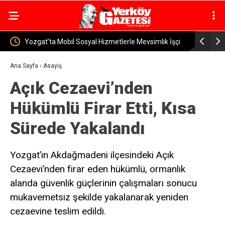
etlerle Mevsimlik İşçi
Yerköy İlçe Sağlık Müdürü Dr. Candaş Tan’dan
Emzirme Haftası Mesajı: “Bir Damla Anne Sütü
Ana Sayfa
›
Asayiş
Açık Cezaevi’nden
Ömür Sağlık”
Hükümlü Firar Etti, Kısa
Sürede Yakalandı
Yozgat’ın Akdağmadeni ilçesindeki Açık
Cezaevi’nden firar eden hükümlü, ormanlık
alanda güvenlik güçlerinin çalışmaları sonucu
mukavemetsiz şekilde yakalanarak yeniden
cezaevine teslim edildi.