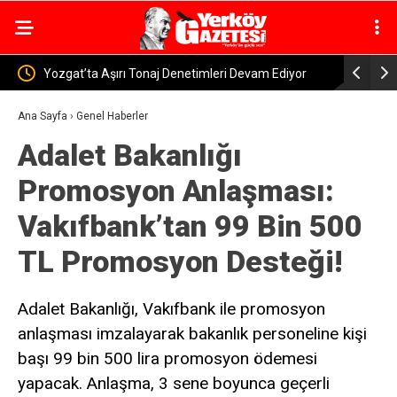
am Ediyor
Yerköy’de Kasten Yaralama Suçundan Aranan Şahıs
Yoz
Yakalandı
Edi
Ana Sayfa
›
Genel Haberler
Adalet Bakanlığı
Promosyon Anlaşması:
Vakıfbank’tan 99 Bin 500
TL Promosyon Desteği!
Adalet Bakanlığı, Vakıfbank ile promosyon
anlaşması imzalayarak bakanlık personeline kişi
başı 99 bin 500 lira promosyon ödemesi
yapacak. Anlaşma, 3 sene boyunca geçerli