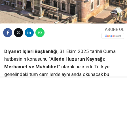
ABONE OL
Diyanet İşleri Başkanlığı
, 31 Ekim 2025 tarihli Cuma
hutbesinin konusunu “
Ailede Huzurun Kaynağı:
Merhamet ve Muhabbet
” olarak belirledi. Türkiye
genelindeki tüm camilerde aynı anda okunacak bu
hutbede,
aile kurumunun önemi, sevgi, saygı ve
merhamet ekseninde bir toplumun inşasındaki yeri
vurgulanıyor.
Aile, Ruhun Sekinet Bulduğu Bir Güven Yurdu
Hutbede,
aile
“Yüce Rabbimizin bizlere bahşettiği