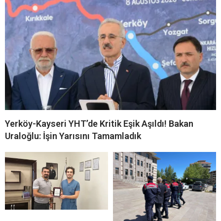
Yerköy-Kayseri YHT’de Kritik Eşik Aşıldı! Bakan
Uraloğlu: İşin Yarısını Tamamladık