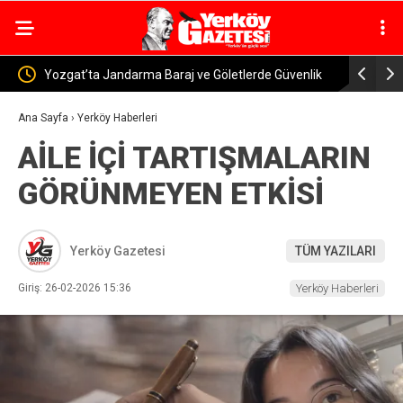
 Güvenlik
Yerköy-Kayseri YHT’de Kritik Eşik Aşıldı! Bakan
Yerk
Uraloğlu: İşin Yarısını Tamamladık
Mura
Ana Sayfa
›
Yerköy Haberleri
AİLE İÇİ TARTIŞMALARIN
GÖRÜNMEYEN ETKİSİ
Yerköy Gazetesi
TÜM YAZILARI
Giriş: 26-02-2026 15:36
Yerköy Haberleri