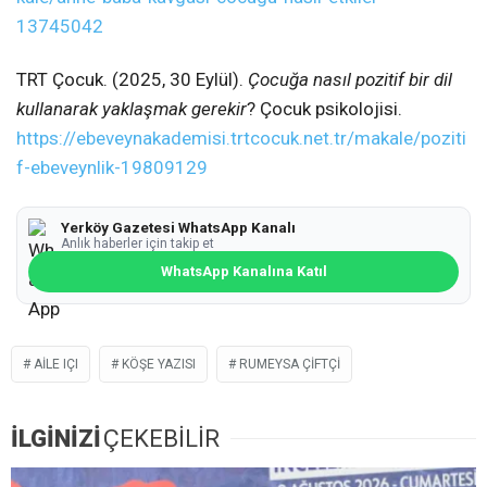
13745042
TRT Çocuk. (2025, 30 Eylül).
Çocuğa nasıl pozitif bir dil
kullanarak yaklaşmak gerekir
? Çocuk psikolojisi.
https://ebeveynakademisi.trtcocuk.net.tr/makale/poziti
f-ebeveynlik-19809129
Yerköy Gazetesi WhatsApp Kanalı
Anlık haberler için takip et
WhatsApp Kanalına Katıl
AILE IÇI
KÖŞE YAZISI
RUMEYSA ÇİFTÇİ
İLGİNİZİ
ÇEKEBİLİR