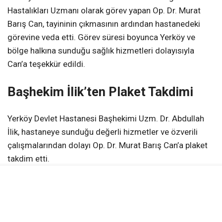
Hastalıkları Uzmanı olarak görev yapan Op. Dr. Murat
Barış Can, tayininin çıkmasının ardından hastanedeki
görevine veda etti. Görev süresi boyunca Yerköy ve
bölge halkına sunduğu sağlık hizmetleri dolayısıyla
Can’a teşekkür edildi.
Başhekim İlik’ten Plaket Takdimi
Yerköy Devlet Hastanesi Başhekimi Uzm. Dr. Abdullah
İlik, hastaneye sunduğu değerli hizmetler ve özverili
çalışmalarından dolayı Op. Dr. Murat Barış Can’a plaket
takdim etti.
Can’ın görev yaptığı süre içerisinde hastanenin sağlık
hizmetlerine sağladığı katkılara dikkat çekilirken, yeni
görev yerinde de başarılı bir çalışma hayatı geçirmesi