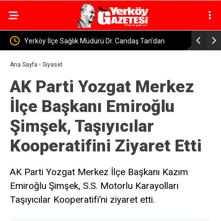
aş Tan’dan
Yerköy’de ve Sorgun’da Alkollü Araç Kullanan İki
 Anne Sütü, Bir
Sürücüye 400 Bin Lira Ceza
Ana Sayfa
›
Siyaset
AK Parti Yozgat Merkez
İlçe Başkanı Emiroğlu
Şimşek, Taşıyıcılar
Kooperatifini Ziyaret Etti
AK Parti Yozgat Merkez İlçe Başkanı Kazım
Emiroğlu Şimşek, S.S. Motorlu Karayolları
Taşıyıcılar Kooperatifi’ni ziyaret etti.