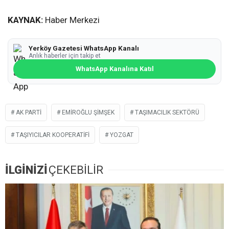
KAYNAK:
Haber Merkezi
Yerköy Gazetesi WhatsApp Kanalı
Anlık haberler için takip et
WhatsApp Kanalına Katıl
AK PARTI
EMIROĞLU ŞIMŞEK
TAŞIMACILIK SEKTÖRÜ
TAŞIYICILAR KOOPERATIFI
YOZGAT
İLGİNİZİ
ÇEKEBİLİR