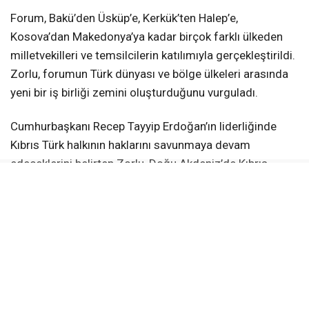
Forum, Bakü’den Üsküp’e, Kerkük’ten Halep’e,
Kosova’dan Makedonya’ya kadar birçok farklı ülkeden
milletvekilleri ve temsilcilerin katılımıyla gerçekleştirildi.
Zorlu, forumun Türk dünyası ve bölge ülkeleri arasında
yeni bir iş birliği zemini oluşturduğunu vurguladı.
Cumhurbaşkanı Recep Tayyip Erdoğan’ın liderliğinde
Kıbrıs Türk halkının haklarını savunmaya devam
edeceklerini belirten Zorlu, Doğu Akdeniz’de Kıbrıs
Türklüğünün görmezden gelinmesinin mümkün
olmadığını söyledi.
Zorlu, Kıbrıs Türk halkının varlığını ve haklarını yok sayan
hiçbir planın bölgede kalıcı olamayacağını ifade etti.
Türkiye’nin ve Kıbrıs Türk halkının yer almadığı hiçbir
senaryonun hayata geçme şansı bulunmadığını