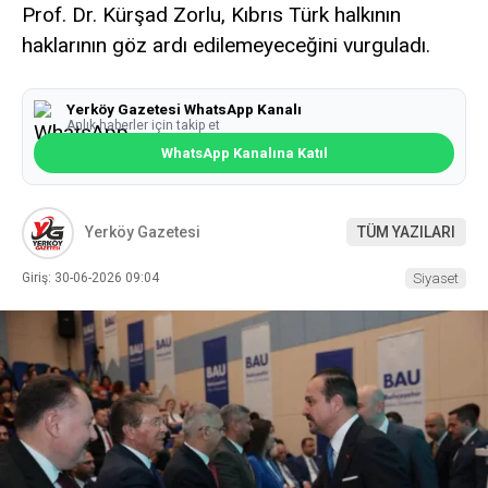
Prof. Dr. Kürşad Zorlu, Kıbrıs Türk halkının
haklarının göz ardı edilemeyeceğini vurguladı.
Yerköy Gazetesi WhatsApp Kanalı
Anlık haberler için takip et
WhatsApp Kanalına Katıl
Yerköy Gazetesi
TÜM YAZILARI
Giriş: 30-06-2026 09:04
Siyaset