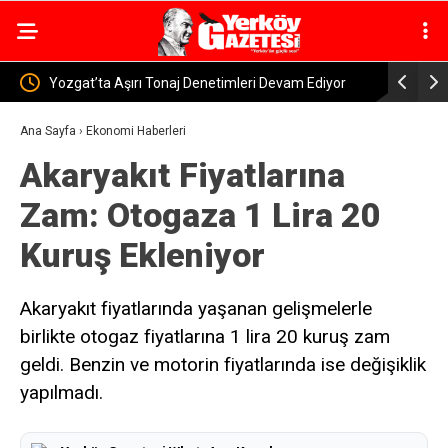
eri Devam Ediyor
Yerköy’de Kasten Yaralama Suçundan Aranan Şa
Yakalandı
Ana Sayfa
›
Ekonomi Haberleri
Akaryakıt Fiyatlarına
Zam: Otogaza 1 Lira 20
Kuruş Ekleniyor
Akaryakıt fiyatlarında yaşanan gelişmelerle
birlikte otogaz fiyatlarına 1 lira 20 kuruş zam
geldi. Benzin ve motorin fiyatlarında ise değişiklik
yapılmadı.