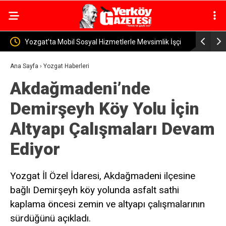
Mevsimlik İşçi
Yerköy İlçe Sağlık Müdürü Dr. Candaş Tan’dan
Emzirme Haftası Mesajı: “Bir Damla Anne Sütü, Bir
Ana Sayfa
›
Yozgat Haberleri
Akdağmadeni’nde
Ömür Sağlık”
Demirşeyh Köy Yolu İçin
Altyapı Çalışmaları Devam
Ediyor
Yozgat İl Özel İdaresi, Akdağmadeni ilçesine
bağlı Demirşeyh köy yolunda asfalt sathi
kaplama öncesi zemin ve altyapı çalışmalarının
sürdüğünü açıkladı.