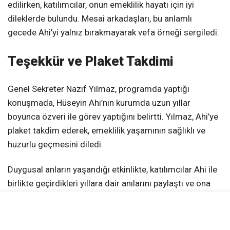
edilirken, katılımcılar, onun emeklilik hayatı için iyi
dileklerde bulundu. Mesai arkadaşları, bu anlamlı
gecede Ahi’yi yalnız bırakmayarak vefa örneği sergiledi.
Teşekkür ve Plaket Takdimi
Genel Sekreter Nazif Yılmaz, programda yaptığı
konuşmada, Hüseyin Ahi’nin kurumda uzun yıllar
boyunca özveri ile görev yaptığını belirtti. Yılmaz, Ahi’ye
plaket takdim ederek, emeklilik yaşamının sağlıklı ve
huzurlu geçmesini diledi.
Duygusal anların yaşandığı etkinlikte, katılımcılar Ahi ile
birlikte geçirdikleri yıllara dair anılarını paylaştı ve ona
yeni yaşamında başarılar diledi. Yozgat İl Özel İdaresi,
Ahi’ye yaptığı hizmetlerden dolayı teşekkür ederek,
emeklilik hayatında mutluluk ve huzur temennisinde