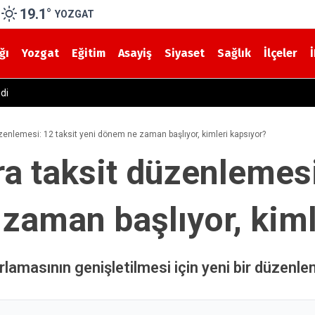
19.1
°
YOZGAT
ğı
Yozgat
Eğitim
Asayiş
Siyaset
Sağlık
İlçeler
Yerköy Yolunda Korkutan Kaza! Yolcu Otobüsü ile Traktör Çarpıştı
düzenlemesi: 12 taksit yeni dönem ne zaman başlıyor, kimleri kapsıyor?
ara taksit düzenlemesi
zaman başlıyor, kiml
ırlamasının genişletilmesi için yeni bir düzenle