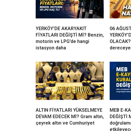
YERKÖY’DE AKARYAKIT
06 AĞUS
FİYATLARI DEĞİŞTİ Mİ? Benzin,
YERKÖY’D
motorin ve LPG’de hangi
OLACAK? 
istasyon daha
dereceye
ALTIN FİYATLARI YÜKSELMEYE
MEB E-KA
DEVAM EDECEK Mİ? Gram altın,
DEĞİŞTİ 
çeyrek altın ve Cumhuriyet
doğrulama
etkileyec