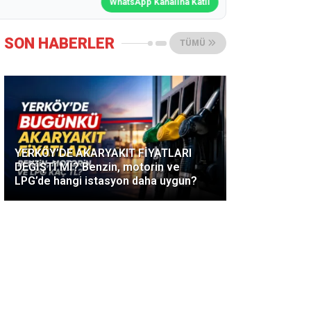
WhatsApp Kanalına Katıl
SON HABERLER
TÜMÜ
YERKÖY’DE AKARYAKIT FİYATLARI
DEĞİŞTİ Mİ? Benzin, motorin ve
LPG’de hangi istasyon daha uygun?