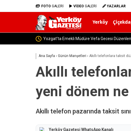
FOTO
GALERİ
VİDEO
GALERİ
YAZARLAR
Yerköy
Çiçekda
Yozgat-
Ana Sayfa
›
Günün Manşetleri
›
Akıllı telefonlara taksit 
Akıllı telefonl
yeni dönem ne 
Akıllı telefon pazarında taksit sın
Yerköy Gazetesi WhatsApp Kanalı