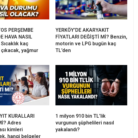
TOS PERŞEMBE
YERKÖY’DE AKARYAKIT
E HAVA NASIL
FİYATLARI DEĞİŞTİ Mİ? Benzin,
Sıcaklık kaç
motorin ve LPG bugün kaç
 çıkacak, yağmur
TL’den
YIT KURALLARI
1 milyon 910 bin TL’lik
Mİ? Adres
vurgunun şüphelileri nasıl
sı kimleri
yakalandı?
ek, hangi belgeler