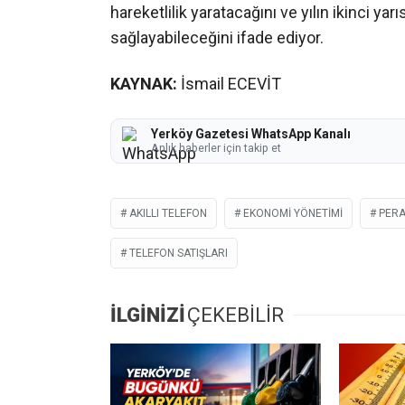
hareketlilik yaratacağını ve yılın ikinci yar
sağlayabileceğini ifade ediyor.
KAYNAK:
İsmail ECEVİT
Yerköy Gazetesi WhatsApp Kanalı
Anlık haberler için takip et
AKILLI TELEFON
EKONOMI YÖNETIMI
PERA
TELEFON SATIŞLARI
İLGİNİZİ
ÇEKEBİLİR