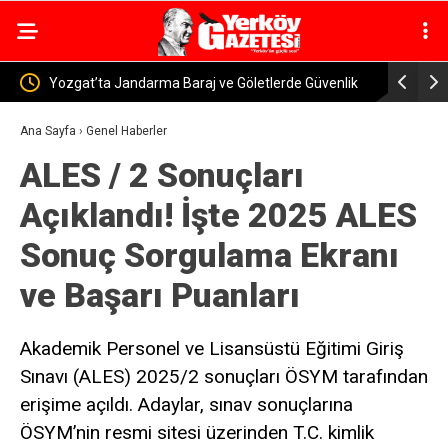
 Güvenlik
Yerköy-Kayseri YHT’de Kritik Eşik Aşıldı! Bakan
Yerkö
Uraloğlu: İşin Yarısını Tamamladık
Murat
Ana Sayfa
›
Genel Haberler
ALES / 2 Sonuçları
Açıklandı! İşte 2025 ALES
Sonuç Sorgulama Ekranı
ve Başarı Puanları
Akademik Personel ve Lisansüstü Eğitimi Giriş
Sınavı (ALES) 2025/2 sonuçları ÖSYM tarafından
erişime açıldı. Adaylar, sınav sonuçlarına
ÖSYM’nin resmi sitesi üzerinden T.C. kimlik