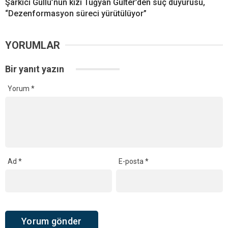
Şarkıcı Güllü’nün kızı Tuğyan Gülter’den suç duyurusu,
“Dezenformasyon süreci yürütülüyor”
YORUMLAR
Bir yanıt yazın
Yorum
*
Ad
*
E-posta
*