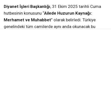
Diyanet İşleri Başkanlığı
, 31 Ekim 2025 tarihli Cuma
hutbesinin konusunu “
Ailede Huzurun Kaynağı:
Merhamet ve Muhabbet
” olarak belirledi. Türkiye
genelindeki tüm camilerde aynı anda okunacak bu
hutbede,
aile kurumunun önemi, sevgi, saygı ve
merhamet ekseninde bir toplumun inşasındaki yeri
vurgulanıyor.
Aile, Ruhun Sekinet Bulduğu Bir Güven Yurdu
Hutbede,
aile
“Yüce Rabbimizin bizlere bahşettiği
sayısız nimetlerden biri” olarak tanımlanıyor. Ailenin,
ruhun huzur bulduğu; insanın insana, cânın cânâna
emanet edildiği bir güven yurdu olduğu ifade ediliyor.
Metinde, “Aile, imanın gönüllere yerleştiği, ibadetlerin
hayat bulduğu; iyiliğin, adaletin, doğruluğun, sevgi ve