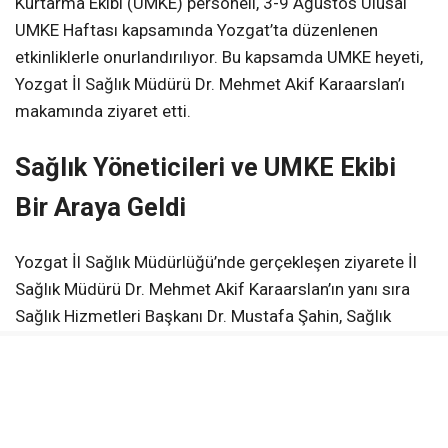
Kurtarma Ekibi (UMKE) personeli, 3-9 Ağustos Ulusal
UMKE Haftası kapsamında Yozgat’ta düzenlenen
etkinliklerle onurlandırılıyor. Bu kapsamda UMKE heyeti,
Yozgat İl Sağlık Müdürü Dr. Mehmet Akif Karaarslan’ı
makamında ziyaret etti.
Sağlık Yöneticileri ve UMKE Ekibi
Bir Araya Geldi
Yozgat İl Sağlık Müdürlüğü’nde gerçekleşen ziyarete İl
Sağlık Müdürü Dr. Mehmet Akif Karaarslan’ın yanı sıra
Sağlık Hizmetleri Başkanı Dr. Mustafa Şahin, Sağlık
Hizmetleri Başkan Yardımcısı Dr. Murat Başkal, Yozgat
112 İl Ambulans Servisi Başhekimi Uzm. Dr. Yasin
Ceylan, Uzman Abdurrahman Karaman, UMKE İl
Sorumlusu Furkan Ekici ve UMKE personeli katıldı.