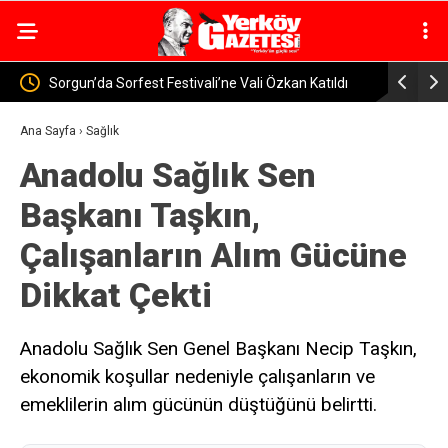
atıldı
Yozgat’ta Jandarma Baraj ve Göletlerde Güvenlik
Yerköy-
Denetimi
Uraloğl
Ana Sayfa
›
Sağlık
Anadolu Sağlık Sen
Başkanı Taşkın,
Çalışanların Alım Gücüne
Dikkat Çekti
Anadolu Sağlık Sen Genel Başkanı Necip Taşkın,
ekonomik koşullar nedeniyle çalışanların ve
emeklilerin alım gücünün düştüğünü belirtti.