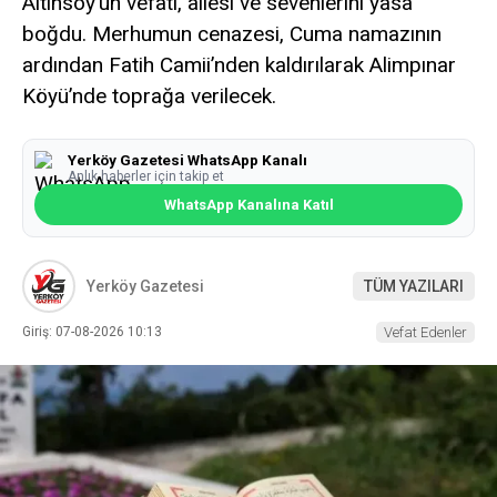
Altınsoy’un vefatı, ailesi ve sevenlerini yasa
boğdu. Merhumun cenazesi, Cuma namazının
ardından Fatih Camii’nden kaldırılarak Alimpınar
Köyü’nde toprağa verilecek.
Yerköy Gazetesi WhatsApp Kanalı
Anlık haberler için takip et
WhatsApp Kanalına Katıl
Yerköy Gazetesi
TÜM YAZILARI
Giriş: 07-08-2026 10:13
Vefat Edenler