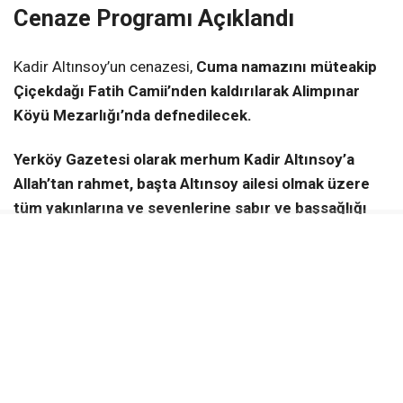
Cenaze Programı Açıklandı
Kadir Altınsoy’un cenazesi,
Cuma namazını müteakip
Çiçekdağı Fatih Camii’nden kaldırılarak Alimpınar
Köyü Mezarlığı’nda defnedilecek.
Yerköy Gazetesi olarak merhum Kadir Altınsoy’a
Allah’tan rahmet, başta Altınsoy ailesi olmak üzere
tüm yakınlarına ve sevenlerine sabır ve başsağlığı
diliyoruz.
KAYNAK:
Haber Merkezi
Yerköy Gazetesi WhatsApp Kanalı
Anlık haberler için takip et
WhatsApp Kanalına Katıl