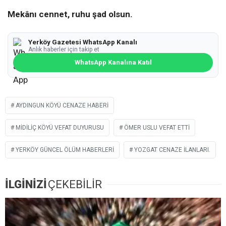
Mekânı cennet, ruhu şad olsun.
Yerköy Gazetesi WhatsApp Kanalı
Anlık haberler için takip et
WhatsApp Kanalına Katıl
AYDINGUN KÖYÜ CENAZE HABERI
MIDILIÇ KÖYÜ VEFAT DUYURUSU
ÖMER USLU VEFAT ETTI
YERKÖY GÜNCEL ÖLÜM HABERLERI
YOZGAT CENAZE ILANLARI.
İLGİNİZİ
ÇEKEBİLİR