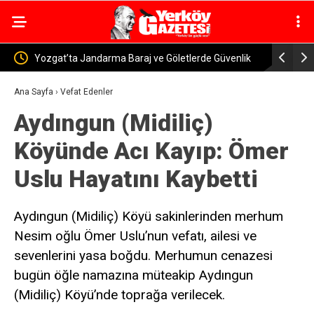
Göletlerde Güvenlik
Yerköy-Kayseri YHT’de Kritik Eşik Aşıldı! Bakan
Uraloğlu: İşin Yarısını Tamamladık
Ana Sayfa
›
Vefat Edenler
Aydıngun (Midiliç)
Köyünde Acı Kayıp: Ömer
Uslu Hayatını Kaybetti
Aydıngun (Midiliç) Köyü sakinlerinden merhum
Nesim oğlu Ömer Uslu’nun vefatı, ailesi ve
sevenlerini yasa boğdu. Merhumun cenazesi
bugün öğle namazına müteakip Aydıngun
(Midiliç) Köyü’nde toprağa verilecek.