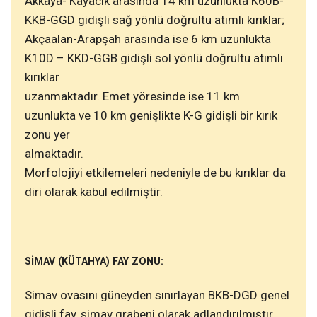
Akkaya- Kayacık arasında 14 km uzunlukta K60B-
KKB-GGD gidişli sağ yönlü doğrultu atımlı kırıklar;
Akçaalan-Arapşah arasında ise 6 km uzunlukta
K10D – KKD-GGB gidişli sol yönlü doğrultu atımlı
kırıklar
uzanmaktadır. Emet yöresinde ise 11 km
uzunlukta ve 10 km genişlikte K-G gidişli bir kırık
zonu yer
almaktadır.
Morfolojiyi etkilemeleri nedeniyle de bu kırıklar da
diri olarak kabul edilmiştir.
SİMAV (KÜTAHYA) FAY ZONU:
Simav ovasını güneyden sınırlayan BKB-DGD genel
gidişli fay, simav grabeni olarak adlandırılmıştır