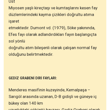
Üst
Miyosen yaşlı kireçtaşı ve kumtaşlarını kesen fay
düzlemlerindeki kayma çizikleri doğrultu atıma
işaret
etmektedir. Dumont vd. (1979), Söke yakınında,
Efes fayı olarak adlandırdıkları fayın başlangıçta
sol yönlü
doğrultu atım bileşenli olarak çalışan normal fay
olduğunu belirtmektedir.
GEDİZ GRABENİ DİRİ FAYLARI:
Menderes masifinin kuzeyinde, Kemalpaşa –
Sarıgöl arasında uzanan, D-B gidişli ve güneye iç
bükey olan 140 km
uzunluktaki çöküntü havzası, Gediz Grabeni olarak