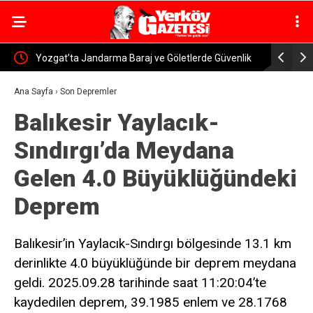
ldı
Yozgat’ta Jandarma Baraj ve Göletlerde Güvenlik
Yerköy-Kay
Denetimi
Uraloğlu: 
Ana Sayfa
›
Son Depremler
Balıkesir Yaylacık-
Sındırgı’da Meydana
Gelen 4.0 Büyüklüğündeki
Deprem
Balıkesir’in Yaylacık-Sındırgı bölgesinde 13.1 km
derinlikte 4.0 büyüklüğünde bir deprem meydana
geldi. 2025.09.28 tarihinde saat 11:20:04’te
kaydedilen deprem, 39.1985 enlem ve 28.1768