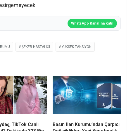
i esirgemeyecek.
WhatsApp Kanalına Katıl
URUMU
ŞEKER HASTALIĞI
YÜKSEK TANSIYON
daş, TikTok Canlı
Basın İlan Kurumu’ndan Çarpıcı
 42 Dakikada 323 Bin
Değişiklikler: Yeni Yönetmelik