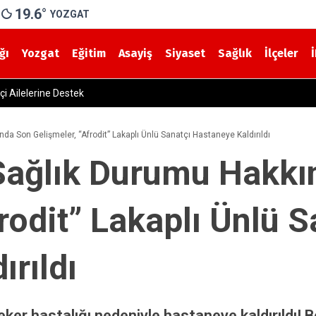
19.6
°
YOZGAT
ğı
Yozgat
Eğitim
Asayiş
Siyaset
Sağlık
İlçeler
ağlık Müdürü Dr. Candaş Tan’dan Emzirme Haftası Mesajı: “Bir Damla An
da Son Gelişmeler, “Afrodit” Lakaplı Ünlü Sanatçı Hastaneye Kaldırıldı
 Sağlık Durumu Hakkı
rodit” Lakaplı Ünlü S
ırıldı
ker hastalığı nedeniyle hastaneye kaldırıldı! B