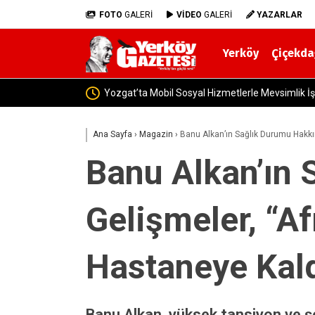
FOTO
GALERİ
VİDEO
GALERİ
YAZARLAR
Yerköy
Çiçekda
Yerköy İlçe S
Ana Sayfa
›
Magazin
›
Banu Alkan’ın Sağlık Durumu Hakkın
Banu Alkan’ın
Gelişmeler, “Af
Hastaneye Kald
Banu Alkan, yüksek tansiyon ve şe