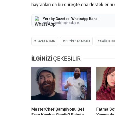
hayranları da bu süreçte ona desteklerin
Yerköy Gazetesi WhatsApp Kanalı
Anlık haberler için takip et
BANU ALKAN
BEYIN KANAMASI
SAĞLIK D
İLGİNİZİ
ÇEKEBİLİR
MasterChef Şampiyonu Şef
Fatma Soy
Eren Kaşıkçı Kimdir? Evinde
Yayınında