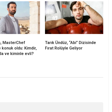
a, MasterChef
Tarık Ündüz, “Abi” Dizisinde
e konuk oldu: Kimdir,
Fırat Rolüyle Geliyor
da ve kiminle evli?