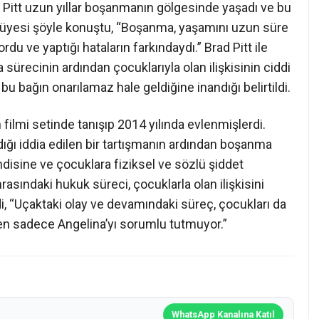
re, Pitt uzun yıllar boşanmanın gölgesinde yaşadı ve bu
le üyesi şöyle konuştu, “Boşanma, yaşamını uzun süre
rdu ve yaptığı hataların farkındaydı.” Brad Pitt ile
sürecinin ardından çocuklarıyla olan ilişkisinin ciddi
 bağın onarılamaz hale geldiğine inandığı belirtildi.
 filmi setinde tanışıp 2014 yılında evlenmişlerdi.
dığı iddia edilen bir tartışmanın ardından boşanma
endisine ve çocuklara fiziksel ve sözlü şiddet
rasındaki hukuk süreci, çocuklarla olan ilişkisini
edi, “Uçaktaki olay ve devamındaki süreç, çocukları da
den sadece Angelina’yı sorumlu tutmuyor.”
WhatsApp Kanalına Katıl