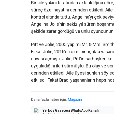
Bir aile yakını tarafından aktarıldığına gö
süreç özel hayatını derinden etkiledi. Ai
kontrol altında tuttu. Angelina’yı çok seviyo
Angelina Jolie’nin sekiz yıl süren boşanma 
şekilde zarar gördüğü ve ünlü oyuncunun bu
Pitt ve Jolie, 2005 yapımı Mr. & Mrs. Smith
Fakat Jolie, 2016’da özel bir uçakta yaşan
davası açmıştı. Jolie, Pitt’in sarhoşken k
uyguladığını ileri sürmüştü. Bu olay ve son
derinden etkiledi. Aile üyesi şunları söyl
etkiledi. Fakat Brad, yaşananların hepsin
Daha fazla haber için:
Magazin
Yerköy Gazetesi WhatsApp Kanalı