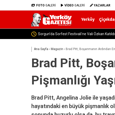
FOTO
GALERİ
VİDEO
GALERİ
YAZARLAR
Yerköy
Çiçekda
Yozgat’ta Jandarma Baraj v
Ana Sayfa
›
Magazin
›
Brad Pitt, Boşanmanın Ardından En
Brad Pitt, Boş
Pişmanlığı Yaş
Brad Pitt, Angelina Jolie ile yaşa
hayatındaki en büyük pişmanlık ola
sonunda huzurlu olsa da, bu trav