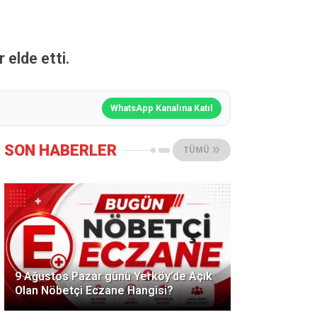
 elde etti.
WhatsApp Kanalına Katıl
SON HABERLER
TÜMÜ
9 Ağustos Pazar günü Yerköy’de Açık
Olan Nöbetçi Eczane Hangisi?