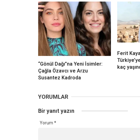
Ferit Kay
Türkiye’y
“Gönül Dağı”na Yeni İsimler:
kaç yaşın
Çağla Özavcı ve Arzu
Susantez Kadroda
YORUMLAR
Bir yanıt yazın
Yorum
*