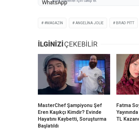
Anlık haberler için takip et
#MAGAZIN
ANGELINA JOLIE
BRAD PITT
İLGİNİZİ
ÇEKEBİLİR
MasterChef Şampiyonu Şef
Fatma Soy
Eren Kaşıkçı Kimdir? Evinde
Yayınında
Hayatını Kaybetti, Soruşturma
TL Kazan
Başlatıldı