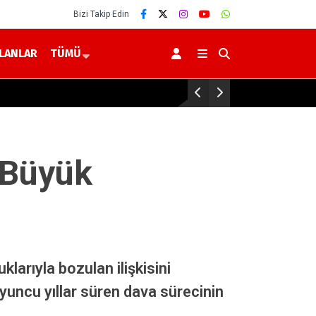
Bizi Takip Edin
İLANLAR
TÜMÜ
Yerköy-Kayseri YHT’de Kr
 Büyük
larıyla bozulan ilişkisini
oyuncu yıllar süren dava sürecinin