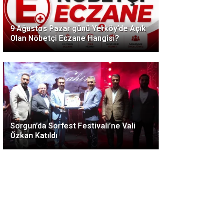
9 Ağustos Pazar günü Yerköy’de Açık
Olan Nöbetçi Eczane Hangisi?
Sorgun’da Sorfest Festivali’ne Vali
Özkan Katıldı