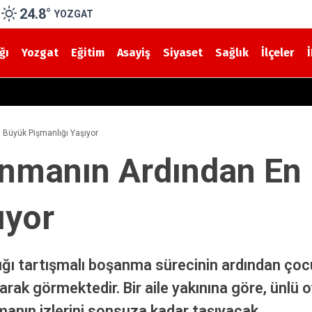
24.8
°
YOZGAT
ğı
Yozgat
Eğitim
Asayiş
Siyaset
Sağlık
İlçeler
e Göletlerde Güvenlik Denetimi
 Büyük Pişmanlığı Yaşıyor
anmanın Ardından En
ıyor
dığı tartışmalı boşanma sürecinin ardından çocuk
rak görmektedir. Bir aile yakınına göre, ünlü 
manın izlerini sonsuza kadar taşıyacak.