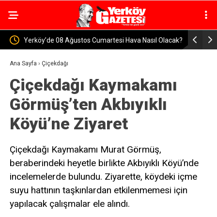
si Hava Nasıl Olacak?
Yozgat’ta Mobil Sosyal Hizmetlerle Mevsimlik İşç
Ailelerine Destek
Ana Sayfa
›
Çiçekdağı
Çiçekdağı Kaymakamı
Görmüş’ten Akbıyıklı
Köyü’ne Ziyaret
Çiçekdağı Kaymakamı Murat Görmüş,
beraberindeki heyetle birlikte Akbıyıklı Köyü’nde
incelemelerde bulundu. Ziyarette, köydeki içme
suyu hattının taşkınlardan etkilenmemesi için
yapılacak çalışmalar ele alındı.