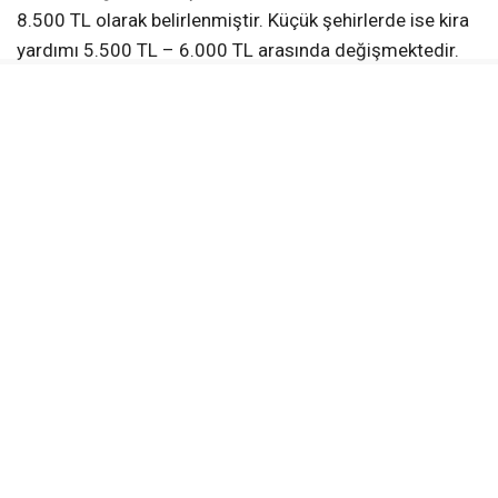
8.500 TL olarak belirlenmiştir. Küçük şehirlerde ise kira
yardımı 5.500 TL – 6.000 TL arasında değişmektedir.
Bu nedenle, büyükşehirlerde yaşam maliyetinin yüksek
oluşu destek tutarlarını en üst seviyeden etkileyen bir
faktör olmuştur.
Kiracılara, ev sahiplerinden farklı olarak düzenli kira
yardımı yerine tek seferlik taşınma desteği
verilmektedir. Şehirlere göre taşınma desteği tutarları
ise 11.000 TL – 21.000 TL arasında değişiklik
göstermektedir. Kentsel dönüşüm süreci, ilgili kanun ve
yönetmelikler çerçevesinde yürütülmektedir. Riskli yapı
tespiti yapılmış binalarda hak sahipleri kira yardımı
alabilmekte, kiracılara taşınma desteği sağlanmakta ve
yıkım ile yeniden inşa süreçleri başlatılmaktadır.
Kira yardımından yararlanmak için genel şartlar