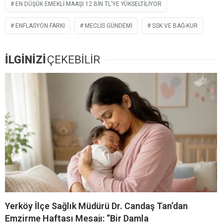
EN DÜŞÜK EMEKLI MAAŞI 12 BIN TL'YE YÜKSELTILIYOR
ENFLASYON FARKI
MECLIS GÜNDEMI
SSK VE BAĞ-KUR
İLGİNİZİ
ÇEKEBİLİR
Yerköy İlçe Sağlık Müdürü Dr. Candaş Tan’dan
Emzirme Haftası Mesajı: “Bir Damla