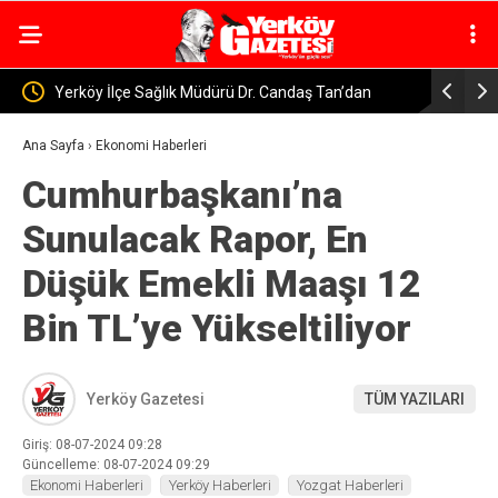
n’dan
Yerköy’de ve Sorgun’da Alkollü Araç Kullanan İki
Yozga
 Sütü, Bir
Sürücüye 400 Bin Lira Ceza
Topla
Ana Sayfa
›
Ekonomi Haberleri
Cumhurbaşkanı’na
Sunulacak Rapor, En
Düşük Emekli Maaşı 12
Bin TL’ye Yükseltiliyor
Yerköy Gazetesi
TÜM YAZILARI
Giriş: 08-07-2024 09:28
Güncelleme: 08-07-2024 09:29
Ekonomi Haberleri
Yerköy Haberleri
Yozgat Haberleri